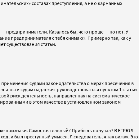
имательских» составах преступления, а не о карманных
— предприниматели. Казалось бы, чего проще — но нет. У
вание предпринимателя с тебя снимаю». Примерно так, как у
лет существования статьи.
 применения судами законодательства о мерах пресечения в
ельности судам надлежит руководствоваться пунктом 1 статьи
свой риск деятельность, направленная на систематическое
ированными в этом качестве в установленном законом
т же признаки. Самостоятельный? Прибыль получал? В ЕГРЮЛ
од, и был преступный умысел. Я следователь, я так вижу». Это