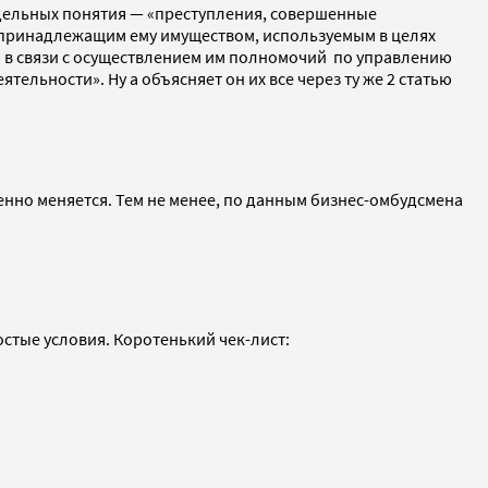
дельных понятия — «преступления, совершенные
 принадлежащим ему имуществом, используемым в целях
 в связи с осуществлением им полномочий по управлению
льности». Ну а объясняет он их все через ту же 2 статью
енно меняется. Тем не менее, по данным бизнес-омбудсмена
остые условия. Коротенький чек-лист: