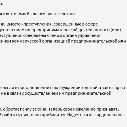
а.
я «зонтиком» было все так же сложно.
ПК. Вместо «преступления, совершенные в сфере
ествлением им предпринимательской деятельности и (или)
реступления совершены членом органа управления
влением коммерческой организацией предпринимательской или
ны ли в постановлении о возбуждении ходатайства» на арест
не в связи с осуществлением им предпринимательской
С обретает силу закона. Теперь свое нежелание признавать
работы у них точно прибавится. Надеяться на кардинальное