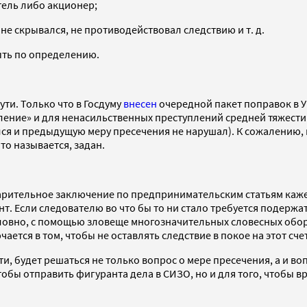
тель либо акционер;
не скрывался, не противодействовал следствию и т. д.
быть по определению.
ути. Только что в Госдуму
внесен
очередной пакет поправок в 
ление» и для ненасильственных преступлений средней тяжест
ся и предыдущую меру пресечения не нарушал). К сожалению, 
то называется, задан.
арительное заключение по предпринимательским статьям каже
. Если следователю во что бы то ни стало требуется подержат
ловно, с помощью зловеще многозначительных словесных оборот
ается в том, чтобы не оставлять следствие в покое на этот счет
ути, будет решаться не только вопрос о мере пресечения, а и в
тобы отправить фигуранта дела в СИЗО, но и для того, чтобы в