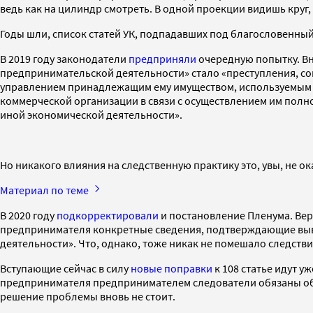
ведь как на цилиндр смотреть. В одной проекции видишь круг,
Годы шли, список статей УК, подпадавших под благословенный «
В 2019 году законодатели
предприняли
очередную попытку. Вн
предпринимательской деятельности» стало «преступления, с
управлением принадлежащим ему имуществом, используемым в
коммерческой организации в связи с осуществлением им пол
иной экономической деятельности».
Но никакого влияния на следственную практику это, увы, не ок
Материал по теме
В 2020 году
подкорректировали
и постановление Пленума. Вер
предпринимателя конкретные сведения, подтверждающие выво
деятельности». Что, однако, тоже никак не помешало следств
Вступающие сейчас в силу
новые поправки
к 108 статье идут 
предпринимателя предпринимателем следователи обязаны обос
решение проблемы вновь не стоит.