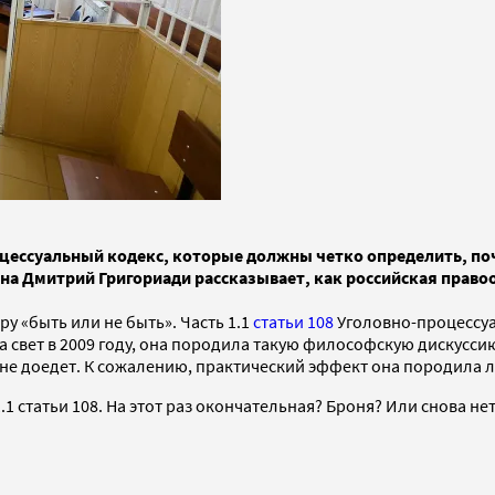
оцессуальный кодекс, которые должны четко определить, по
на Дмитрий Григориади рассказывает, как российская право
у «быть или не быть». Часть 1.1
статьи 108
Уголовно-процессуа
а свет в 2009 году, она породила такую философскую дискусси
ли не доедет. К сожалению, практический эффект она породила
.1 статьи 108. На этот раз окончательная? Броня? Или снова не