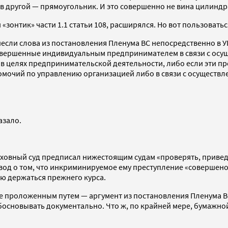
 в другой — прямоугольник. И это совершенно не вина цилиндр
зонтик» части 1.1 статьи 108, расширялся. Но вот пользоватьс
если слова из постановления Пленума ВС непосредственно в У
овершенные индивидуальным предпринимателем в связи с осущ
 целях предпринимательской деятельности, либо если эти п
номочий по управлению организацией либо в связи с осущест
азало.
ховный суд предписал нижестоящим судам «проверять, приведе
д о том, что инкриминируемое ему преступление «совершено 
ию держаться прежнего курса.
уже проложенным путем — аргумент из постановления Пленума В
новывать документально. Что ж, по крайней мере, бумажной 