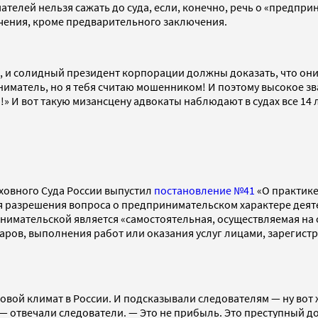
елей нельзя сажать до суда, если, конечно, речь о «предприн
ечения, кроме предварительного заключения.
 и солидный президент корпорации должны доказать, что они 
иниматель, но я тебя считаю мошенником! И поэтому высокое з
!» И вот такую мизансцену адвокаты наблюдают в судах все 14 
рховного Суда России выпустил
постановление №41
«О практике
ля разрешения вопроса о предпринимательском характере деят
инимательской является «самостоятельная, осуществляемая на 
ров, выполнения работ или оказания услуг лицами, зарегистр
ловой климат в России. И подсказывали следователям — ну во
 отвечали следователи. — Это не прибыль. Это преступный дох