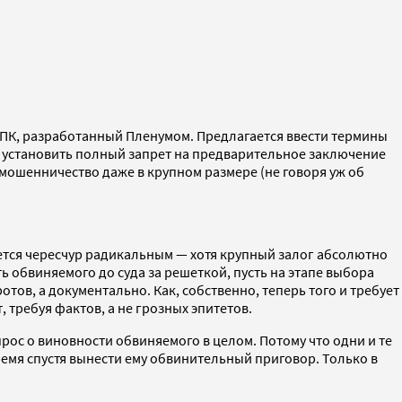
УПК, разработанный Пленумом. Предлагается ввести термины
и установить полный запрет на предварительное заключение
мошенничество даже в крупном размере (не говоря уж об
тся чересчур радикальным — хотя крупный залог абсолютно
ь обвиняемого до суда за решеткой, пусть на этапе выбора
ов, а документально. Как, собственно, теперь того и требует
, требуя фактов, а не грозных эпитетов.
опрос о виновности обвиняемого в целом. Потому что одни и те
ремя спустя вынести ему обвинительный приговор. Только в