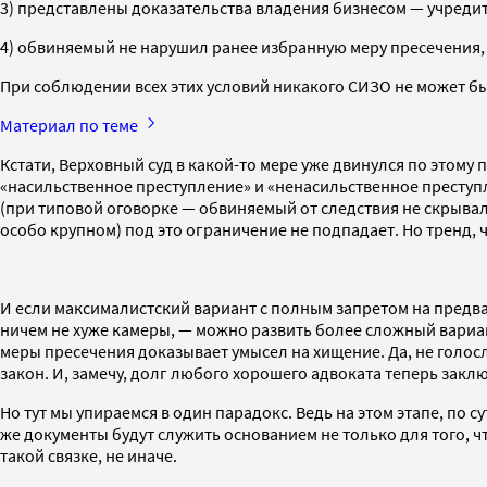
3) представлены доказательства владения бизнесом — учреди
4) обвиняемый не нарушил ранее избранную меру пресечения, 
При соблюдении всех этих условий никакого СИЗО не может 
Материал по теме
Кстати, Верховный суд в какой-то мере уже двинулся по этому п
«насильственное преступление» и «ненасильственное преступ
(при типовой оговорке — обвиняемый от следствия не скрывал
особо крупном) под это ограничение не подпадает. Но тренд, ч
И если максималистский вариант с полным запретом на предв
ничем не хуже камеры, — можно развить более сложный вариант
меры пресечения доказывает умысел на хищение. Да, не голос
закон. И, замечу, долг любого хорошего адвоката теперь заключ
Но тут мы упираемся в один парадокс. Ведь на этом этапе, по с
же документы будут служить основанием не только для того, ч
такой связке, не иначе.