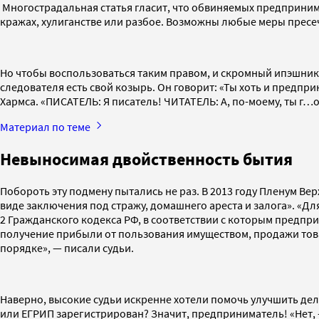
Многострадальная статья гласит, что обвиняемых предпринимат
кражах, хулиганстве или разбое. Возможны любые меры прес
Но чтобы воспользоваться таким правом, и скромный ипэшник,
следователя есть свой козырь. Он говорит: «Ты хоть и предпр
Хармса. «ПИСАТЕЛЬ: Я писатель! ЧИТАТЕЛЬ: А, по-моему, ты г…о
Материал по теме
Невыносимая двойственность бытия
Побороть эту подмену пытались не раз. В 2013 году Пленум Ве
виде заключения под стражу, домашнего ареста и залога». «Д
2 Гражданского кодекса РФ, в соответствии с которым предпр
получение прибыли от пользования имуществом, продажи това
порядке», — писали судьи.
Наверно, высокие судьи искренне хотели помочь улучшить де
или ЕГРИП зарегистрирован? Значит, предприниматель! «Нет, —