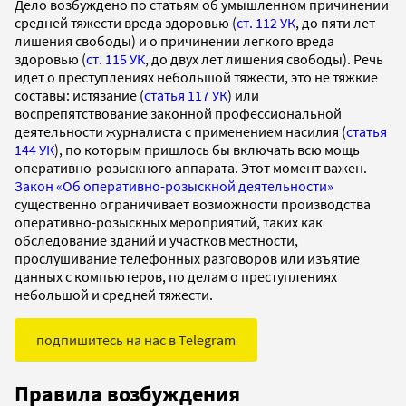
Дело возбуждено по статьям об умышленном причинении
средней тяжести вреда здоровью (
ст. 112 УК
, до пяти лет
лишения свободы) и о причинении легкого вреда
здоровью (
ст. 115 УК
, до двух лет лишения свободы). Речь
идет о преступлениях небольшой тяжести, это не тяжкие
составы: истязание (
статья 117 УК
) или
воспрепятствование законной профессиональной
деятельности журналиста с применением насилия (
статья
144 УК
), по которым пришлось бы включать всю мощь
оперативно-розыскного аппарата. Этот момент важен.
Закон «Об оперативно-розыскной деятельности»
существенно ограничивает возможности производства
оперативно-розыскных мероприятий, таких как
обследование зданий и участков местности,
прослушивание телефонных разговоров или изъятие
данных с компьютеров, по делам о преступлениях
небольшой и средней тяжести.
подпишитесь на нас в Telegram
Правила возбуждения