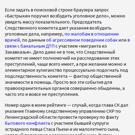
Если задать в поисковой строке браузера запрос
«Бастрыкин поручил возбудить уголовное дело», можно
увидеть массу показательного. Председатель
Следственного комитета дает указания возбудить
уголовные дела, например,
по жалобам в отношении
врачей
, по данным
об агрессивном поведении собак
или
в
связи с банальным ДТП
с участием «мигранта из
Закавказья». Дело даже не в том, что Следственный
комитет не имеет полномочий на расследование этих
преступлений, чаще всего имеет, а при желании можно и
элементарное хулиганство процессуально подогнать под
подследственность комитета — фактор общественной
значимости в помощь. Просто все эти события для
правоохранительных органов совершенно обыденны, а
часто это и вовсе не преступления.
Номер один в моем рейтинге — случай, когда глава СК дал
указание Главному следственному управлению СКР по
Ленинградской области провести проверку по факту
бытового конфликта
с участием бывшей супруги
эстрадного певца Стаса Пьехи и их малолетнего сына,
который повздорил с соседским ребенком. В этом