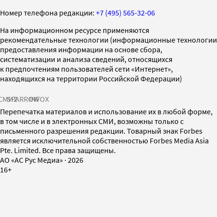
Номер телефона редакции:
+7 (495) 565-32-06
На информационном ресурсе применяются
рекомендательные технологии (информационные технологии
предоставления информации на основе сбора,
систематизации и анализа сведений, относящихся
к предпочтениям пользователей сети «Интернет»,
находящихся на территории Российской Федерации)
СМИ2
SPARROW
INFOX
Перепечатка материалов и использование их в любой форме,
в том числе и в электронных СМИ, возможны только с
письменного разрешения редакции. Товарный знак Forbes
является исключительной собственностью Forbes Media Asia
Pte. Limited. Все права защищены.
AO «АС Рус Медиа»
·
2026
16+