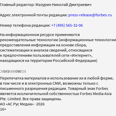
Главный редактор: Мазурин Николай Дмитриевич
Адрес электронной почты редакции:
press-release@forbes.ru
Номер телефона редакции:
+7 (495) 565-32-06
На информационном ресурсе применяются
рекомендательные технологии (информационные технологии
предоставления информации на основе сбора,
систематизации и анализа сведений, относящихся
к предпочтениям пользователей сети «Интернет»,
находящихся на территории Российской Федерации)
СМИ2
SPARROW
INFOX
Перепечатка материалов и использование их в любой форме,
в том числе и в электронных СМИ, возможны только с
письменного разрешения редакции. Товарный знак Forbes
является исключительной собственностью Forbes Media Asia
Pte. Limited. Все права защищены.
AO «АС Рус Медиа»
·
2026
16+