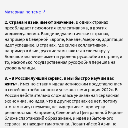
Материал по теме
2. Страна и язык имеют значение.
В одних странах
преобладает психология коллективизма, в других —
индивидуализма. В индивидуалистических странах,
например в Северной Европе, Канаде, Америке, адаптация
идет успешнее. В странах, где силен коллективизм,
например в Азии, русские замыкаются в своем кругу.
Большое значение имеет и уровень русофобии в стране, и
то, насколько государственная русофобия перешла на
уровень улицы.
3. «В России лучший сервис, и мы быстро научим вас
жить».
Именно с таким идеалистическим представлением
о своей востребованности уезжала «эмиграция-2022». В
России действительно сложилась уникальная сервисная
экономика, но идея, что в других странах ее нет, потому
что там живут неумехи, не выдерживает проверку
реальностью. Например, Северной и Центральной Европе
ближе спартанский образ жизни, и идея избыточного
сервиса не находит там отклика. Левантийской Азии не