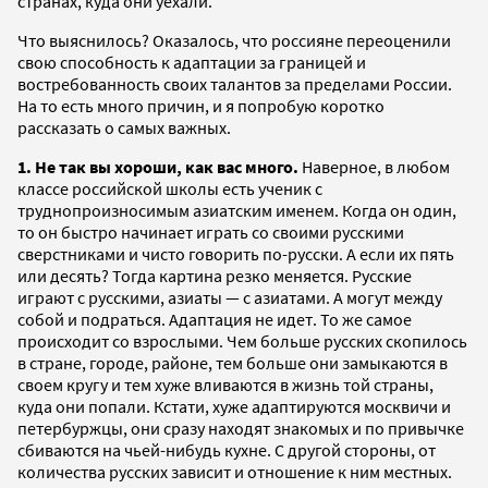
странах, куда они уехали.
Что выяснилось? Оказалось, что россияне переоценили
свою способность к адаптации за границей и
востребованность своих талантов за пределами России.
На то есть много причин, и я попробую коротко
рассказать о самых важных.
1. Не так вы хороши, как вас много.
Наверное, в любом
классе российской школы есть ученик с
труднопроизносимым азиатским именем. Когда он один,
то он быстро начинает играть со своими русскими
сверстниками и чисто говорить по-русски. А если их пять
или десять? Тогда картина резко меняется. Русские
играют с русскими, азиаты — с азиатами. А могут между
собой и подраться. Адаптация не идет. То же самое
происходит со взрослыми. Чем больше русских скопилось
в стране, городе, районе, тем больше они замыкаются в
своем кругу и тем хуже вливаются в жизнь той страны,
куда они попали. Кстати, хуже адаптируются москвичи и
петербуржцы, они сразу находят знакомых и по привычке
сбиваются на чьей-нибудь кухне. С другой стороны, от
количества русских зависит и отношение к ним местных.