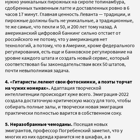
нужно уникальных пирожных на сиропе топинамбура,
сдобренных тыквенным латте и доставленных ровно в 6
часов 17 минут. Главная ценность Леванта — традиции, и
пирожные должны быть не уникальные, а традиционные,
те же самые, что пекли и 50, и 200 лет тому назад. А
американский цифровой банкинг сильно отстает от
российского не потому, что у американцев нет
технологий, а потому, что в Америке, кроме федерального
регулирования, есть еще и банковское регулирование на
уровне каждого штата и создать новый сервис, который
соответствовал бы законодательствам всех 50 штатов,
почти невыполнимая задача.
4. «Гитаристы лелеют свои фотоснимки, а поэты торчат
на чужих номерах».
Адаптация творческой
интеллигенции происходит хуже всего. Эмиграция-2022
создала достаточную критическую массу для того, чтобы
собирать полные залы, и творчески новая эмиграция
практически полностью варится в собственном соку.
5. Неразобранные чемоданы.
Посещая новых
эмигрантов, профессор Погребенский заметил, что у
многих из них одежда хранится не в шкафах, а в