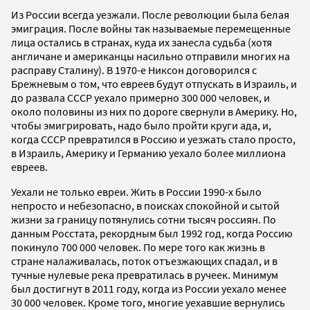
Из России всегда уезжали. После революции была белая
эмиграция. После войны так называемые перемещенные
лица остались в странах, куда их занесла судьба (хотя
англичане и американцы насильно отправили многих на
расправу Сталину). В 1970-е Никсон договорился с
Брежневым о том, что евреев будут отпускать в Израиль, и
до развала СССР уехало примерно 300 000 человек, и
около половины из них по дороге свернули в Америку. Но,
чтобы эмигрировать, надо было пройти круги ада, и,
когда СССР превратился в Россию и уезжать стало просто,
в Израиль, Америку и Германию уехало более миллиона
евреев.
Уехали не только евреи. Жить в России 1990-х было
непросто и небезопасно, в поисках спокойной и сытой
жизни за границу потянулись сотни тысяч россиян. По
данным Росстата, рекордным был 1992 год, когда Россию
покинуло 700 000 человек. По мере того как жизнь в
стране налаживалась, поток отъезжающих спадал, и в
тучные нулевые река превратилась в ручеек. Минимум
был достигнут в 2011 году, когда из России уехало менее
30 000 человек. Кроме того, многие уехавшие вернулись