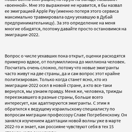
«военной». Мне это выражение не нравится, я бы назвал
ее эмиграцией Apple Pay (именно потеря этого сервиса
максимально травмировала одну уехавшую в Дубай
предпринимательницу). За это определение на меня
многие обидятся, поэтому давайте просто остановимся на
эмиграции-2022.
Вопрос о числе уехавших пока открыт, оценки расходятся
примерно вдвое, от полумиллиона до миллиона человек.
Посчитать очень сложно, потому что новые эмигранты
часто живут на две страны, да и сам вопрос этот крайне
политизирован. Только когда станет ясно, кто из
эмиграции-2022 осел в новой стране, а кто все-таки
вернулся, мы узнаем правду. Меня же, человека, трижды
переезжавшего в разные страны, больше всего
интересует, как адаптируются эмигранты. С этим я
обратился к ведущему израильскому специалисту по
вопросам миграции профессору Славе Погребенскому. Он
занялся изучением адаптации новой волны уже в марте
2022-го и знает, как россияне чувствуют себя в тех 15