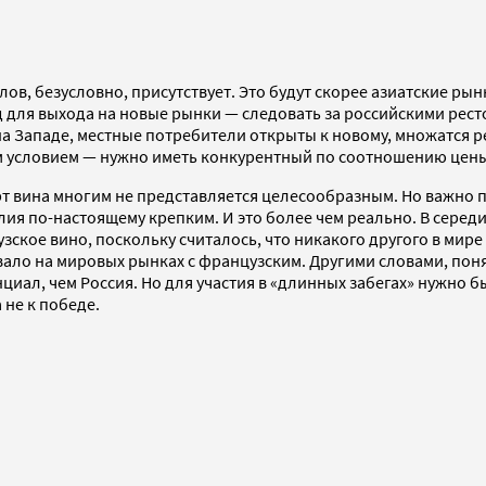
в, безусловно, присутствует. Это будут скорее азиатские рын
 для выхода на новые рынки — следовать за российскими рест
 на Западе, местные потребители открыты к новому, множатся р
 условием — нужно иметь конкурентный по соотношению цены 
рт вина многим не представляется целесообразным. Но важно п
лия по-настоящему крепким. И это более чем реально. В серед
кое вино, поскольку считалось, что никакого другого в мире и 
ло на мировых рынках с французским. Другими словами, понят
иал, чем Россия. Но для участия в «длинных забегах» нужно б
 не к победе.