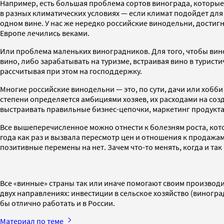
Например, есть большая проблема сортов винограда, которые 
в разных климатических условиях — если климат подойдет для 
одном вине. У нас же нередко российские винодельни, достигн
Европе лечились веками.
Или проблема маленьких виноградников. Для того, чтобы ви
вино, либо зарабатывать на туризме, встраивая вино в туристи
рассчитывая при этом на господдержку.
Многие российские винодельни — это, по сути, дачи или хобб
степени определяется амбициями хозяев, их расходами на со
выстраивать правильные бизнес-цепочки, маркетинг продукта э
Все вышеперечисленное можно отнести к болезням роста, кото
года как раз и вызвала пересмотр цен и отношения к продажа
позитивные перемены на нет. Зачем что-то менять, когда и так
Все «винные» страны так или иначе помогают своим производи
двух направлениях: инвестиции в сельское хозяйство (виногр
бы отлично работать и в России.
Материал по теме