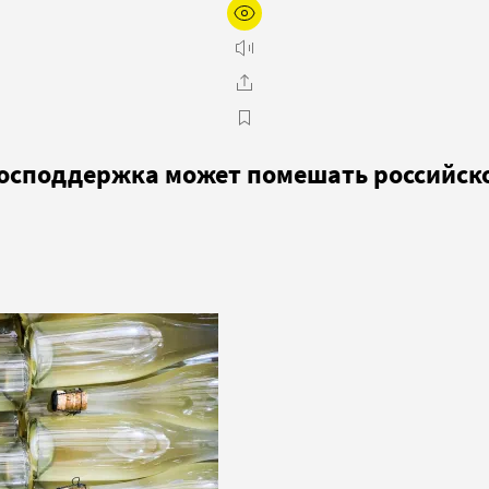
 господдержка может помешать российс