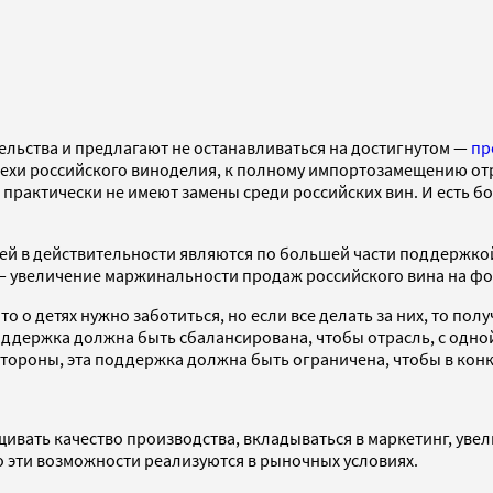
ельства и предлагают не останавливаться на достигнутом —
пр
пехи российского виноделия, к полному импортозамещению отра
 практически не имеют замены среди российских вин. И есть б
й в действительности являются по большей части поддержкой 
, — увеличение маржинальности продаж российского вина на ф
о о детях нужно заботиться, но если все делать за них, то по
ддержка должна быть сбалансирована, чтобы отрасль, с одной 
й стороны, эта поддержка должна быть ограничена, чтобы в ко
щивать качество производства, вкладываться в маркетинг, уве
го эти возможности реализуются в рыночных условиях.