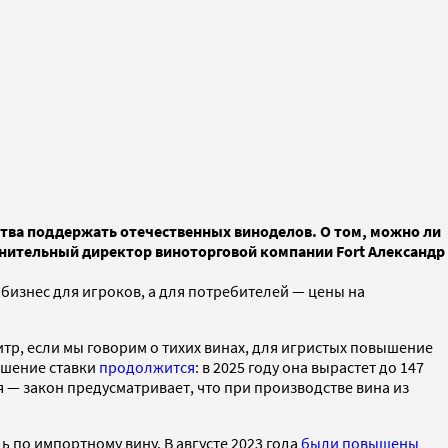
ства поддержать отечественных виноделов. О том, можно ли
лнительный директор виноторговой компании Fort Александр
 бизнес для игроков, а для потребителей — цены на
литр, если мы говорим о тихих винах, для игристых повышение
ышение ставки
продолжится
: в 2025 году она вырастет до 147
я — закон предусматривает, что при производстве вина из
 по импортному вину. В августе 2023 года
были повышены