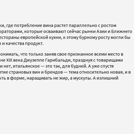
ки, где потребление вина растет параллельно с ростом
ораторами, которые осваивают сейчас рынки Азии и Ближнего
естораны европейской кухни, к этому бурному росту могли бы
и качества продукт.
онимать, что только заняв свое признанное всеми место в
ине XIX века Джузеппе Гарибальди, празднуя с товарищами
нет, итальянское — это так, для будней. А уже спустя
ие страновых вин и брендов — тема относительно новая, и в
ыть в форме, наращивать не жир, а мускулы. А излишний