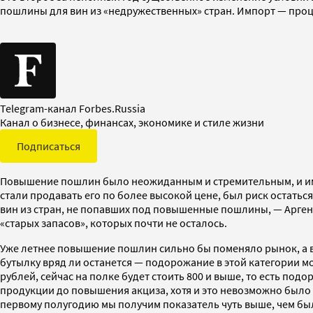
пошлины для вин из «недружественных» стран. Импорт — проце
Telegram-канал Forbes.Russia
Канал о бизнесе, финансах, экономике и стиле жизни
Подписаться
Повышение пошлин было неожиданным и стремительным, и импор
стали продавать его по более высокой цене, был риск остатьс
вин из стран, не попавших под повышенные пошлины, — Аргент
«старых запасов», которых почти не осталось.
Уже летнее повышение пошлин сильно бы поменяло рынок, а в
бутылку вряд ли останется — подорожание в этой категории мож
рублей, сейчас на полке будет стоить 800 и выше, то есть по
продукции до повышения акциза, хотя и это невозможно было д
первому полугодию мы получим показатель чуть выше, чем был в 