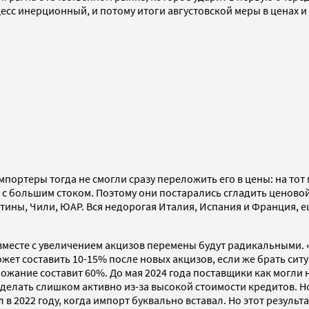
сс инерционный, и потому итоги августовской меры в ценах и
теры тогда не смогли сразу переложить его в цены: на тот м
я с большим стоком. Поэтому они постарались сгладить ценово
ины, Чили, ЮАР. Вся недорогая Италия, Испания и Франция, ещ
месте с увеличением акцизов перемены будут радикальными. 
ет составить 10-15% после новых акцизов, если же брать ситуац
дорожание составит 60%. До мая 2024 года поставщики как мог
елать слишком активно из-за высокой стоимости кредитов. Но 
2022 году, когда импорт буквально вставал. Но этот результат 