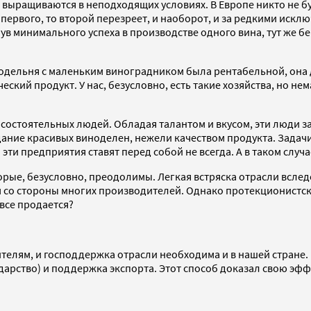
выращиваются в неподходящих условиях. В Европе никто не бу
первого, то второй перезреет, и наоборот, и за редкими исклю
ув минимального успеха в производстве одного вина, тут же б
нодельня с маленьким виноградником была рентабельной, она
ческий продукт. У нас, безусловно, есть такие хозяйства, но 
и состоятельных людей. Обладая талантом и вкусом, эти люди 
здание красивых виноделен, нежели качеством продукта. Зада
ти предприятия ставят перед собой не всегда. А в таком случ
рые, безусловно, преодолимы. Легкая встряска отрасли вслед
м со стороны многих производителей. Однако протекционистски
 все продается?
телям, и господдержка отрасли необходима и в нашей стране.
адарство) и поддержка экспорта. Этот способ доказал свою эф