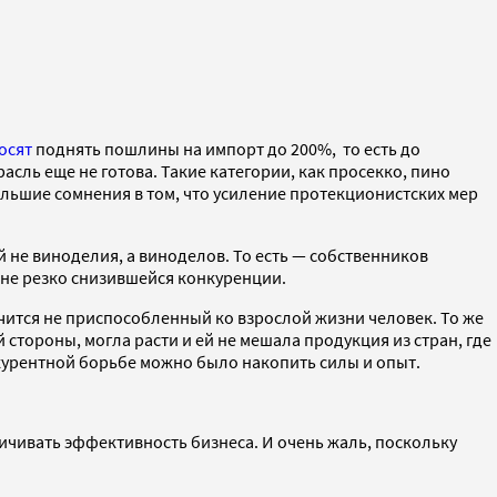
осят
поднять пошлины на импорт до 200%, то есть до
сль еще не готова. Такие категории, как просекко, пино
ольшие сомнения в том, что усиление протекционистских мер
не виноделия, а виноделов. То есть — собственников
оне резко снизившейся конкуренции.
лучится не приспособленный ко взрослой жизни человек. То же
стороны, могла расти и ей не мешала продукция из стран, где
нкурентной борьбе можно было накопить силы и опыт.
личивать эффективность бизнеса. И очень жаль, поскольку