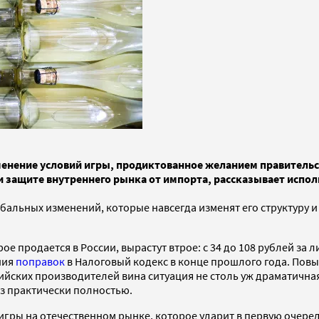
зменение условий игры, продиктованное желанием правитель
и защите внутреннего рынка от импорта, рассказывает испо
бальных изменений, которые навсегда изменят его структуру и
е продается в России, вырастут втрое: с 34 до 108 рублей за 
ния
поправок
в Налоговый кодекс в конце прошлого года. Пов
ссийских производителей вина ситуация не столь уж драматична
из практически полностью.
гры на отечественном рынке, которое ударит в первую очередь