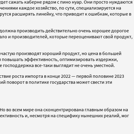
дет сажать каберне рядом с пино нуар. Они просто нуждаются
чениями каждое хозяйство, по сути, специализируется на
ерутся расширять линейку, что приводит к ошибкам, которые в
 должна производить действительно очень хорошее дорогое
немало и производителей, которые переоценивают свой продукт,
зачастую производят хороший продукт, но цена в большей
чи повышать эффективность, оптимизировать издержки,
ае господдержка все-таки выглядит не очень уместной.
ствие роста импорта в конце 2022 — первой половине 2023
й поворот в политике государства может свести эти
 Но во всем мире она сконцентрирована главным образом на
фективность и, несмотря на специфику нынешних реалий, мог