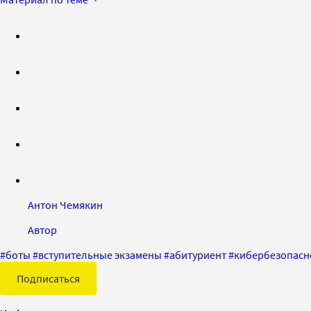
Антон Чемякин
Автор
#
боты
#
вступительные экзамены
#
абитуриент
#
кибербезопасн
Подписаться