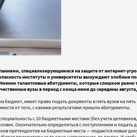
паниями, специализирующимися на защите от интернет-угроз
безопасность институты и университеты вынуждают злобные
. Именно талантливые абитуриенты, которые слишком рьяно т
ественные вузы в период с конца июня до середины августа,
а бюджет, имеет право подать документы в пять вузов на пять 
имости от того, с какими результатами пришли абитуриенты.
на специальность с 10 бюджетными местами (без учета целевико
человек. Окончательно определиться с поступлением и подать
сков претендентов на бюджетные места — подаются новые док
выбирая приоритетным то одно направление, то другое. И чтоб