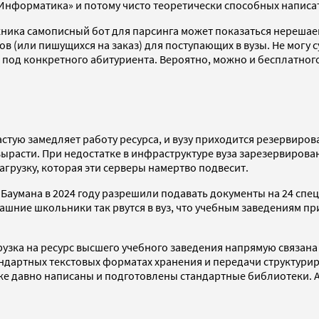
форматика» и потому чисто теоретически способных написать 
кника самописный бот для парсинга может показаться нерешае
(или пишущихся на заказ) для поступающих в вузы. Не могу су
под конкретного абитуриента. Вероятно, можно и бесплатного 
астую замедляет работу ресурса, и вузу приходится резервиро
о вырасти. При недостатке в инфраструктуре вуза зарезервир
агрузку, которая эти серверы намертво подвесит.
. Баумана в 2024 году разрешили подавать документы на 24 сп
ашние школьники так рвутся в вуз, что учебным заведениям п
узка на ресурс высшего учебного заведения напрямую связана
ндартных текстовых форматах хранения и передачи структуриро
 давно написаны и подготовлены стандартные библиотеки. А э