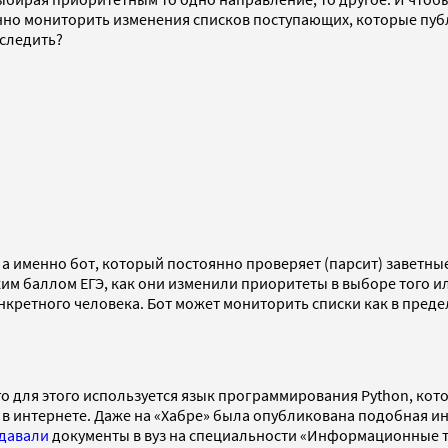
но мониторить изменения списков поступающих, которые публ
уследить?
а именно бот, который постоянно проверяет (парсит) заветные
им баллом ЕГЭ, как они изменили приоритеты в выборе того и
кретного человека. Бот может мониторить списки как в преде
го для этого используется язык программирования Python, кот
в интернете. Даже на «Хабре» была опубликована подобная инс
давали
документы в вуз на специальности «Информационные те