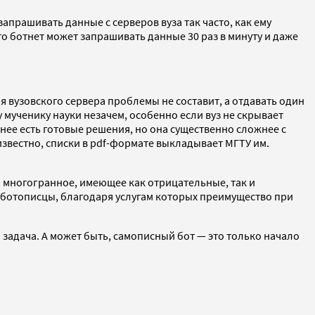
рашивать данные с серверов вуза так часто, как ему
то ботнет может запрашивать данные 30 раз в минуту и даже
я вузовского сервера проблемы не составит, а отдавать один
 мученику науки незачем, особенно если вуз не скрывает
 нее есть готовые решения, но она существенно сложнее с
известно, списки в pdf-формате выкладывает МГТУ им.
и многогранное, имеющее как отрицательные, так и
 ботописцы, благодаря услугам которых преимущество при
 задача. А может быть, самописный бот — это только начало