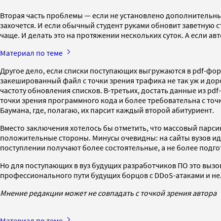
Вторая часть проблемы — если не установлено дополнительных
захочется. И если обычный студент руками обновит заветную с
чаще. И делать это на протяжении нескольких суток. А если а
Материал по теме
Другое дело, если списки поступающих выгружаются в pdf-форм
закешированный файл с точки зрения трафика не так уж и доро
частоту обновления списков. В-третьих, достать данные из pdf
точки зрения программного кода и более требовательна с точ
Баумана, где, полагаю, их парсит каждый второй абитуриент.
Вместо заключения хотелось бы отметить, что массовый парси
положительные стороны. Минусы очевидны: на сайты вузов ид
поступлении получают более состоятельные, а не более подг
Но для поступающих в вуз будущих разработчиков ПО это вызо
профессионального пути будущих борцов с DDoS-атаками и н
Мнение редакции может не совпадать с точкой зрения автора
Материал по теме