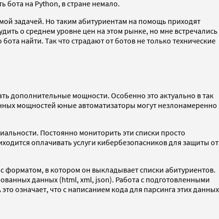
бота на Python, в стране немало.
мой задачей. Но таким абитуриентам на помощь приходят
дить о среднем уровне цен на этом рынке, но мне встречались
бота найти. Так что страдают от ботов не только технические
вать дополнительные мощности. Особенно это актуально в так
ованных мощностей юные автоматизаторы могут незлонамеренно
ециальности. Постоянно мониторить эти списки просто
риходится оплачивать услуги кибербезопасников для защиты от
 с форматом, в котором он выкладывает списки абитуриентов.
ванных данных (html, xml, json). Работа с подготовленными
то означает, что с написанием кода для парсинга этих данных