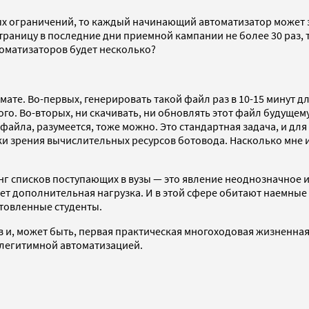
 ограничений, то каждый начинающий автоматизатор может зап
траницу в последние дни приемной кампании не более 30 раз, 
втоматизаторов будет несколько?
ате. Во-первых, генерировать такой файл раз в 10-15 минут дл
го. Во-вторых, ни скачивать, ни обновлять этот файл будущему
-файла, разумеется, тоже можно. Это стандартная задача, и для
ки зрения вычислительных ресурсов ботовода. Насколько мне 
нг списков поступающих в вузы — это явление неоднозначное 
ет дополнительная нагрузка. И в этой сфере обитают наемные
отовленные студенты.
в и, может быть, первая практическая многоходовая жизненная
елегитимной автоматизацией.