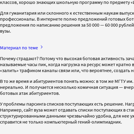
классов, хорошо знающих школьную программу по предмету «Ин
Для гуманитария или склонного к естественным наукам выпус
профессионалы. В интернете полно предложений готовых ботов 
предложения по написанию решения за 50 000 — 60 000 рублей 
вузы.
Материал по теме
Почему страдают? Потому что высокая ботовая активность зач
называемые часы пик, когда нагрузка на ресурс может кратн
«залить» трафиком каналы связи или, что вероятнее, создать н
В то же время и абитуриентов понять можно: в том же МГТУ им
нереально. И получается несколько комичная ситуация — вчер
ботовых атак абитуриентов.
У проблемы парсинга списков поступающих есть решение. Нагр
Например, сайт вуза может отдавать списки поступающих в ста
структурированными данными чрезвычайно удобна, для нее уже
справится не только компьютерный гений-олимпиадник.