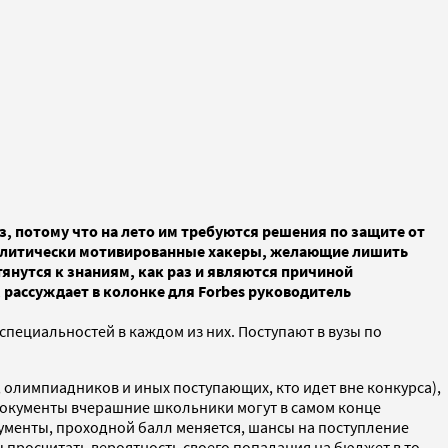
, потому что на лето им требуются решения по защите от
 политически мотивированные хакеры, желающие лишить
янутся к знаниям, как раз и являются причиной
 рассуждает в колонке для Forbes руководитель
специальностей в каждом из них. Поступают в вузы по
в, олимпиадников и иных поступающих, кто идет вне конкурса),
 документы вчерашние школьники могут в самом конце
ументы, проходной балл меняется, шансы на поступление
ы просчитать вероятность своего попадания на бюджет в то