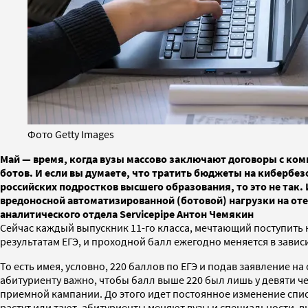
Фото Getty Images
Май — время, когда вузы массово заключают договоры с ком
ботов. И если вы думаете, что тратить бюджеты на кибер
российских подростков высшего образования, то это не так
вредоносной автоматизированной (ботовой) нагрузки на отеч
аналитического отдела Servicepipe Антон Чемякин
Cейчас каждый выпускник 11-го класса, мечтающий поступить н
результатам ЕГЭ, и проходной балл ежегодно меняется в завис
То есть имея, условно, 220 баллов по ЕГЭ и подав заявление 
абитуриенту важно, чтобы балл выше 220 был лишь у девяти 
приемной кампании. До этого идет постоянное изменение спи
растут или тают, абитуриенты меняют вузы и специальности, 