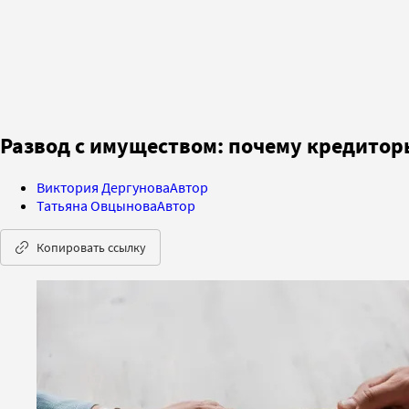
Развод с имуществом: почему кредито
Виктория Дергунова
Автор
Татьяна Овцынова
Автор
Копировать ссылку