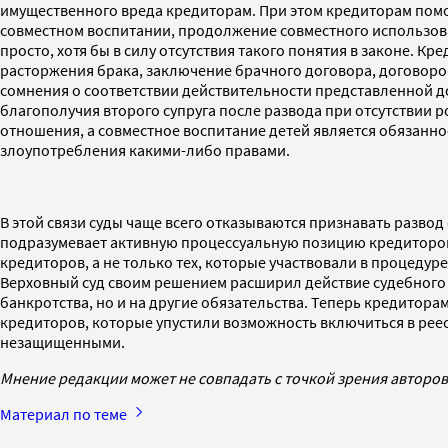
имущественного вреда кредиторам. При этом кредиторам помо
совместном воспитании, продолжение совместного использова
просто, хотя бы в силу отсутствия такого понятия в законе.
расторжения брака, заключение брачного договора, договоров
сомнения о соответствии действительности представленной 
благополучия второго супруга после развода при отсутствии 
отношения, а совместное воспитание детей является обязанн
злоупотребления какими-либо правами.
В этой связи суды чаще всего отказываются признавать разво
подразумевает активную процессуальную позицию кредиторов и
кредиторов, а не только тех, которые участвовали в процедур
Верховный суд своим решением расширил действие судебного ак
банкротства, но и на другие обязательства. Теперь кредитора
кредиторов, которые упустили возможность включиться в реес
незащищенными.
Мнение редакции может не совпадать с точкой зрения авторов
Материал по теме