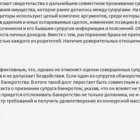
гают свидетельства о дальнейшем совместном проживании супр
ния имущества, которое ранее делилось между супругами. На 
 Кредиторы используют целый комплекс аргументов, среди кото
 дарения и иных оспариваемых сделок, изменение позиции в су
должником и его бывшим супругом информации и пояснений. 
роста личных доходов. Вместе с тем, расторжение брака не пр
остью каждого из родителей. Наличие доверительных отношен
д фиктивным, что, однако не отменяет оценки совершенных суп
 не допускает бездействия. Если один из супругов обанкротил
е банкротства. В итоге такой долг перестает быть совместным 
та о признании супруга банкротом, указав, что он влияет не 
м придется отслеживать банкротство не только должника, но и
тр требований и получить удовлетворение из конкурсной масс