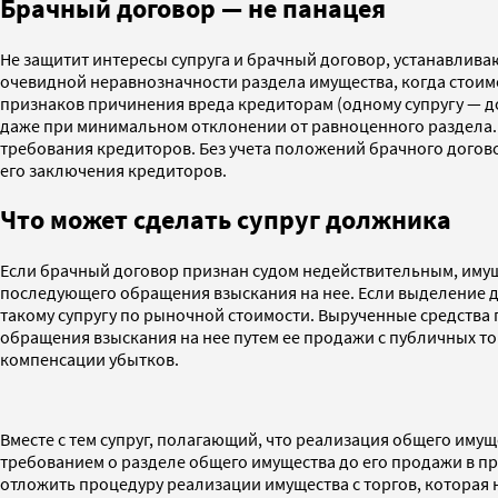
Брачный договор — не панацея
Не защитит интересы супруга и брачный договор, устанавлив
очевидной неравнозначности раздела имущества, когда стоимо
признаков причинения вреда кредиторам (одному супругу — д
даже при минимальном отклонении от равноценного раздела. 
требования кредиторов. Без учета положений брачного договор
его заключения кредиторов.
Что может сделать супруг должника
Если брачный договор признан судом недействительным, имуще
последующего обращения взыскания на нее. Если выделение д
такому супругу по рыночной стоимости. Вырученные средства п
обращения взыскания на нее путем ее продажи с публичных тор
компенсации убытков.
Вместе с тем супруг, полагающий, что реализация общего имущ
требованием о разделе общего имущества до его продажи в пр
отложить процедуру реализации имущества с торгов, которая 