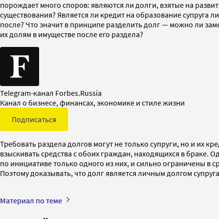
порождает много споров: являются ли долги, взятые на разви
существования? Является ли кредит на образование супруга л
после? Что значит в принципе разделить долг — можно ли за
их долям в имуществе после его раздела?
Telegram-канал Forbes.Russia
Канал о бизнесе, финансах, экономике и стиле жизни
Подписаться
Требовать раздела долгов могут не только супруги, но и их к
взыскивать средства с обоих граждан, находящихся в браке. Од
по инициативе только одного из них, и сильно ограничены в 
Поэтому доказывать, что долг является личным долгом супруг
Материал по теме