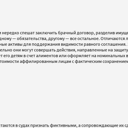
и нередко спешат заключить брачный договор, разделив имуще
дному — обязательства, другому — все остальное. Отличаются
дные активы для поддержания видимости равного соглашения.
лельно они могут совершать действия, направленные на защит
ет его детям в счет алиментов или оформляет на номинальных
стоимости аффилированным лицам с фактическим сохранением
аются в судах признать фиктивными, а сопровождающие их с