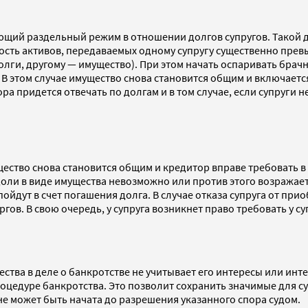
ающий раздельный режим в отношении долгов супругов. Такой 
сть активов, передаваемых одному супругу существенно превы
олги, другому — имущество). При этом начать оспаривать бр
В этом случае имущество снова становится общим и включаетс
а придется отвечать по долгам и в том случае, если супруги 
ство снова становится общим и кредитор вправе требовать в 
оли в виде имущества невозможно или против этого возражает
ойдут в счет погашения долга. В случае отказа супруга от при
гов. В свою очередь, у супруга возникнет право требовать у с
ества в деле о банкротстве не учитывает его интересы или инт
оцедуре банкротства. Это позволит сохранить значимые для с
не может быть начата до разрешения указанного спора судом.