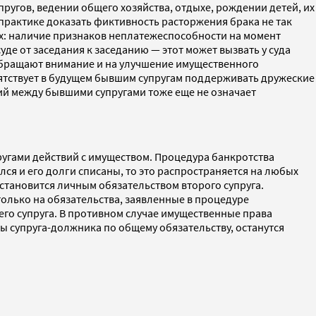
угов, ведении общего хозяйства, отдыхе, рождении детей, их
практике доказать фиктивность расторжения брака не так
рых: наличие признаков неплатежеспособности на момент
де от заседания к заседанию — этот может вызвать у суда
Обращают внимание и на улучшение имущественного
епятствует в будущем бывшим супругам поддерживать дружеские
ий между бывшими супругами тоже еще не означает
ругами действий с имуществом. Процедура банкротства
ся и его долги списаны, то это распространяется на любых
и становится личным обязательством второго супруга.
только на обязательства, заявленные в процедуре
 его супруга. В противном случае имущественные права
ы супруга-должника по общему обязательству, останутся