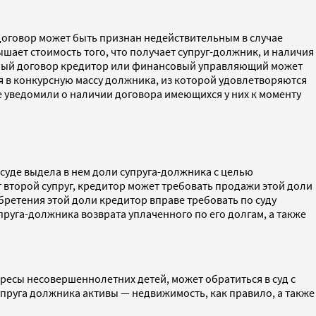
договор может быть признан недействительным в случае
шает стоимость того, что получает супруг-должник, и наличия
ачный договор кредитор или финансовый управляющий может
я в конкурсную массу должника, из которой удовлетворяются
не уведомили о наличии договора имеющихся у них к моменту
суде выдела в нем доли супруга-должника с целью
 второй супруг, кредитор может требовать продажи этой доли
обретения этой доли кредитор вправе требовать по суду
упруга-должника возврата уплаченного по его долгам, а также
ересы несовершеннолетних детей, может обратиться в суд с
упруга должника активы — недвижимость, как правило, а также