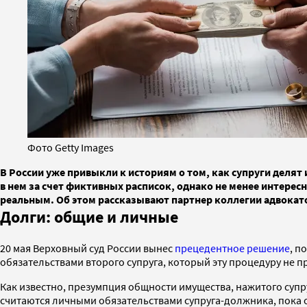
Фото Getty Images
В России уже привыкли к историям о том, как супруги деля
в нем за счет фиктивных расписок, однако не менее интересн
реальным. Об этом рассказывают партнер коллегии адвокат
Долги: общие и личные
20 мая Верховный суд России вынес
прецедентное решение
, п
обязательствами второго супруга, который эту процедуру не 
Как известно, презумпция общности имущества, нажитого супру
считаются личными обязательствами супруга-должника, пока о