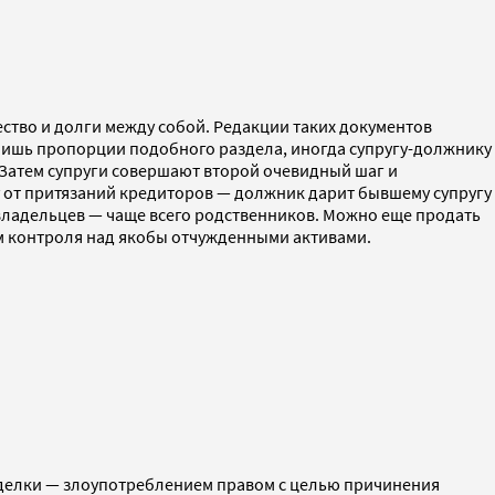
ство и долги между собой. Редакции таких документов
 лишь пропорции подобного раздела, иногда супругу-должнику
 Затем супруги совершают второй очевидный шаг и
у от притязаний кредиторов — должник дарит бывшему супругу
 владельцев — чаще всего родственников. Можно еще продать
 контроля над якобы отчужденными активами.
делки — злоупотреблением правом с целью причинения