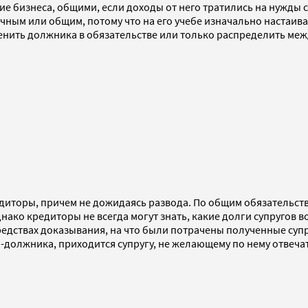
тие бизнеса, общими, если доходы от него тратились на нужды
ичным или общим, потому что на его учебе изначально настаив
менить должника в обязательстве или только распределить ме
редиторы, причем не дожидаясь развода. По общим обязательств
нако кредиторы не всегда могут знать, какие долги супругов в
средствах доказывания, на что были потрачены полученные суп
а-должника, приходится супругу, не желающему по нему отвеча