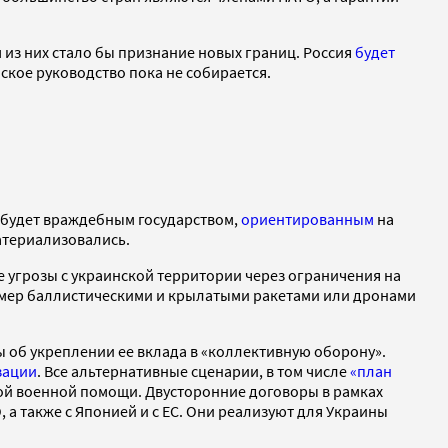
 из них стало бы признание новых границ. Россия
будет
ское руководство пока не собирается.
 будет враждебным государством,
ориентированным
на
материализовались.
 угрозы с украинской территории через ограничения на
имер баллистическими и крылатыми ракетами или дронами
 об укреплении ее вклада в «коллективную оборону».
зации
. Все альтернативные сценарии, в том числе
«план
ой военной помощи. Двусторонние договоры в рамках
 а также с Японией и с ЕС. Они реализуют для Украины