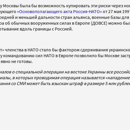
 у Москвы была бы возможность купировать эти риски через 
твующего
«Основополагающего акта Россия-НАТО»
от 27 мая 19
едней и меньшей дальности стран альянса, военные базы для 
ра об обычных вооруженных силах в Европе (ДОВСЕ) можно был
ртывание вдоль границы с Россией.
» членства в НАТО стало бы фактором сдерживания украинско
командованию сил НАТО в Европе позволило бы Москве застра
 явно не готовы.
иалов о специальной операции на востоке Украины все росси
алы, в которых проводимая операция называется «нападением
ования со СМИ может быть взыскан штраф в размере 5 млн рубл