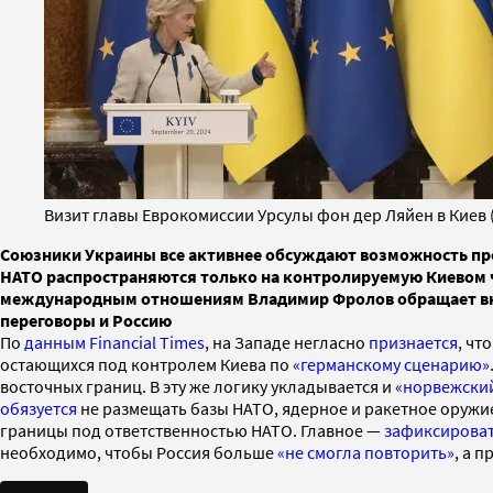
Визит главы Еврокомиссии Урсулы фон дер Ляйен в Киев (Ф
Союзники Украины все активнее обсуждают возможность прек
НАТО распространяются только на контролируемую Киевом ч
международным отношениям Владимир Фролов обращает внима
переговоры и Россию
По
данным Financial Times
, на Западе негласно
признается
, чт
остающихся под контролем Киева по
«германскому сценарию»
восточных границ. В эту же логику укладывается и
«норвежски
обязуется
не размещать базы НАТО, ядерное и ракетное оружи
границы под ответственностью НАТО. Главное —
зафиксирова
необходимо, чтобы Россия больше
«не смогла повторить»
, а 