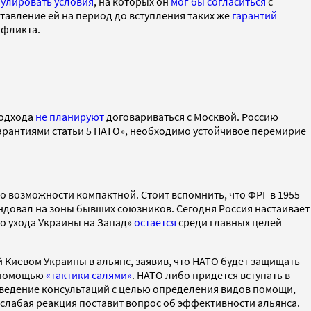
улировать условия
, на которых он
мог бы согласиться
с
тавление ей на период до вступления таких же
гарантий
онфликта.
подхода
не планируют
договариваться с Москвой. Россию
арантиями статьи 5 НАТО», необходимо устойчивое перемирие
о возможности компактной. Стоит вспомнить, что ФРГ в 1955
ндовал на зоны бывших союзников. Сегодня Россия настаивает
го ухода Украины на Запад»
остается
среди главных целей
й Киевом Украины в альянс, заявив, что НАТО будет защищать
с помощью
«тактики салями»
. НАТО либо придется вступать в
оведение консультаций с целью определения видов помощи,
я слабая реакция поставит вопрос об эффективности альянса.