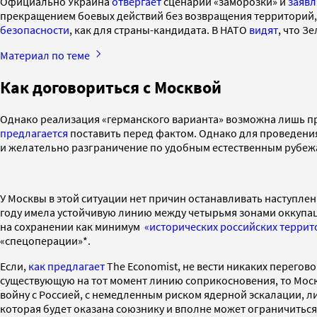
Официально Украина
отвергает
сценарий «заморозки» и
заявл
прекращением боевых действий без возвращения территорий
безопасности
, как для страны-кандидата. В НАТО
видят
, что З
Материал по теме
Как договориться с Москвой
Однако реализация «германского варианта» возможна лишь пр
предлагается
поставить перед фактом. Однако для проведения
и желательно разграничение по удобным естественным рубеж
У Москвы в этой ситуации нет причин останавливать наступлен
году имела устойчивую линию между четырьмя зонами оккупаци
на сохранении как минимум
«исторических российских террит
«спецоперации»*.
Если,
как предлагает
The Economist, не вести никаких перегов
существующую на тот момент линию соприкосновения, то Мос
войну с Россией, с немедленным риском ядерной эскалации, 
которая будет оказана союзнику и вполне может ограничиться