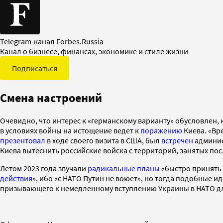
Telegram-канал Forbes.Russia
Канал о бизнесе, финансах, экономике и стиле жизни
Подписаться
Смена настроений
Очевидно, что интерес к «германскому варианту» обусловлен, 
в условиях войны на истощение ведет к
поражению
Киева. «Вр
презентовал
в ходе своего визита в США, был
встречен
админи
Киева вытеснить российские войска с территорий, занятых по
Летом 2023 года звучали
радикальные планы
«быстро принять 
действия
», ибо «с НАТО Путин не воюет», но тогда подобные и
призывающего к немедленному вступлению Украины в НАТО дл