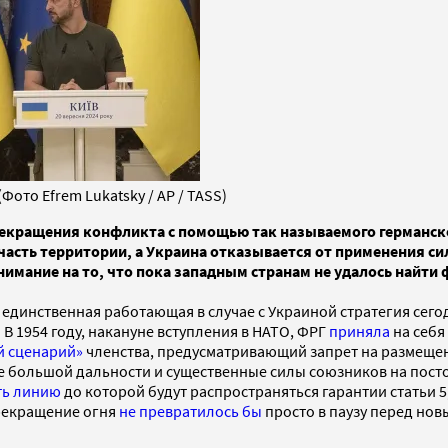
ото Efrem Lukatsky / AP / TASS)
ращения конфликта с помощью так называемого германского 
асть территории, а Украина отказывается от применения си
ние на то, что пока западным странам не удалось найти ф
о единственная работающая в случае с Украиной стратегия сего
. В 1954 году, накануне вступления в НАТО, ФРГ
приняла
на себя
й сценарий»
членства, предусматривающий запрет на размещен
е большой дальности и существенные силы союзников на посто
ть линию
до которой будут распространяться гарантии статьи 5
прекращение огня
не превратилось бы
просто в паузу перед но