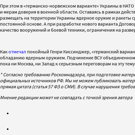
При этом в «германско-норвежском варианте» Украины в НАТО
и мерам доверия в военной области. Оставаясь в рамках дейс
размещать на территории Украины ядерное оружие и ракеты ср
постоянной основе. А при разработке нового варианта Догово
качество вооружений и боевой техники, ограничения на разве
Как
отмечал
покойный Генри Киссинджер, «германский вариант
обладанию ядерным оружием. Подчинение ВСУ объединенному 
пока ни Москва, ни Запад к серьезным переговорам на эту тему
* Согласно требованию Роскомнадзора, при подготовке матер
официальных источников РФ. Мы не можем публиковать матери
прямая цитата (статья 57 ФЗ о СМИ). В случае нарушения треб
Мнение редакции может не совпадать с точкой зрения автора