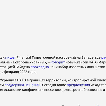
как
пишет
Financial Times, сменой настроений на Западе, где
ра
емя не на стороне Украины», —
говорит
новый генсек НАТО Мар
страцией Байдена
прохладно
как «набор известных инициатив и
сле февраля 2022 года.
Украину в НАТО в границах территории, контролируемой Киево
деи
поддержки не нашли.
Сегодня такие
предложения
исходят 
я остановки конфликта и внесению долгосрочной ясности в о