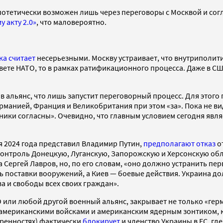
отетически возможен лишь через переговоры с Москвой и согла
 акту 2.0»
, что маловероятно.
ка считает
несерьезными. Москву устраивает, что внутриполит
овете НАТО, то в рамках ратификационного процесса. Даже в С
 альянс, что лишь запустит переговорный процесс. Для этого
рманией, Франция и Великобритания при этом «за». Пока не ви
ики согласны». Очевидно, что главным условием сегодня явля
я 2024 года представил Владимир Путин,
предполагают
отказ
от
онтроль Донецкую, Луганскую, Запорожскую и Херсонскую обла
 Сергей Лавров, но, по его словам, «оно должно устранить пе
ь поставки вооружений, а Киев — боевые действия. Украина д
ва и свободы всех своих граждан».
 или любой другой военный альянс, закрывает не только «герм
 американскими войсками и американским ядерным зонтиком, 
ренностях) фактически
блокирует
и членство Украины в ЕС, гд