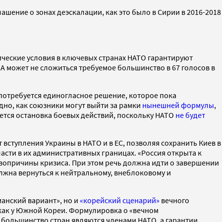
шение о зонах деэскалации, как это было в Сирии в 2016-2018
ические условия в ключевых странах НАТО гарантируют
ША может не сложиться требуемое большинство в 67 голосов в
 потребуется единогласное решение, которое пока
дно, как союзники могут выйти за рамки
нынешней формулы
,
ется остановка боевых действий, поскольку НАТО
не будет
 вступления Украины в НАТО и в ЕС, позволяя сохранить Киев в
сти в их административных границах. «Россия открыта к
рвопричины кризиса. При этом речь должна идти о завершении
олжна вернуться к нейтральному, внеблоковому и
анский вариант», но и
«корейский сценарий»
вечного
как у Южной Кореи. Формулировка о «вечном
е большинство стран являются членами НАТО, а гарантии