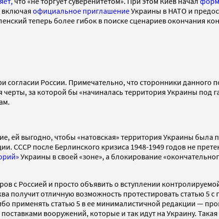
яет,
что «не торгует суверенитетом». При этом Киев начал
форм
, включая
официальное приглашение
Украины в НАТО и предос
еленский теперь более гибок в поиске сценариев окончания к
и согласии России. Примечательно, что сторонники данного 
 черты, за которой бы «начиналась территория Украины под г
ам.
ие, ей выгодно, чтобы «натовская» территория Украины была п
и. СССР после Берлинского кризиса 1948-1949 годов не прете
орий»
Украины в своей «зоне», а блокирование «окончательно
оров с Россией и просто объявить о вступлении контролируемо
ква получит отличную возможность протестировать статью 5 
либо применять статью 5 в ее минималистичной редакции — пр
 поставками вооружений, которые и так идут на Украину. Така