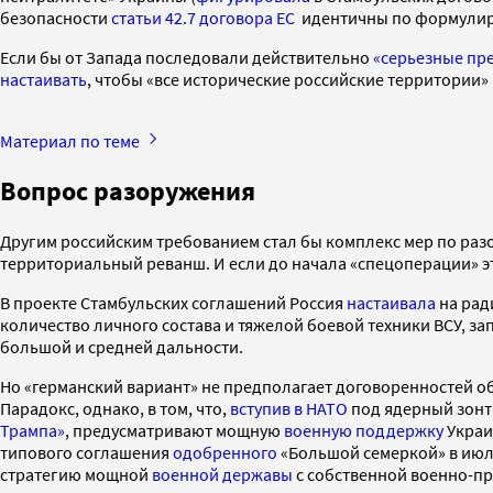
безопасности
статьи 42.7 договора ЕС
идентичны по формулир
Если бы от Запада последовали действительно
«серьезные пр
настаивать
, чтобы «все исторические российские территории»
Материал по теме
Вопрос разоружения
Другим российским требованием стал бы комплекс мер по раз
территориальный реванш. И если до начала «спецоперации» э
В проекте Стамбульских соглашений Россия
настаивала
на рад
количество личного состава и тяжелой боевой техники ВСУ, 
большой и средней дальности.
Но «германский вариант» не предполагает договоренностей о
Парадокс, однако, в том, что,
вступив в НАТО
под ядерный зонт
Трампа»
, предусматривают мощную
военную поддержку
Украи
типового соглашения
одобренного
«Большой семеркой» в июл
стратегию мощной
военной державы
с собственной военно-п