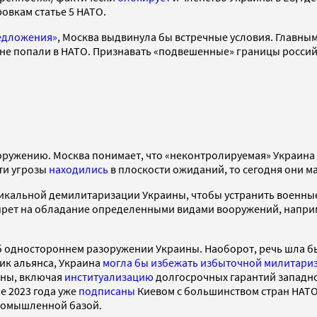
овкам статье 5 НАТО.
едложения»
, Москва выдвинула бы встречные условия. Главным
 не попали в НАТО. Признавать «подвешенные» границы россий
оружению. Москва понимает, что «неконтролируемая» Украина
ти угрозы
находились
в плоскости ожиданий, то сегодня они 
икальной демилитаризации Украины, чтобы устранить военные
запрет на обладание определенными видами вооружений, напр
б одностороннем разоружении Украины. Наоборот, речь шла бы
ик альянса, Украина
могла бы избежать избыточной милитари
ны, включая
институализацию
долгосрочных гарантий западн
е 2023 года уже
подписаны
Киевом с большинством стран НАТО,
ромышленной базой.