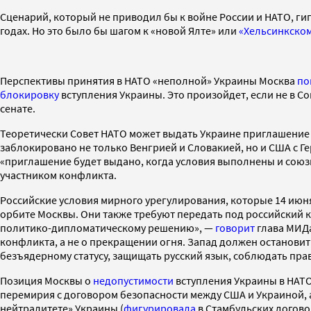
Сценарий, который не приводил бы к войне России и НАТО, гип
годах. Но это было бы шагом к «новой Ялте» или
«Хельсинкскому
Перспективы принятия в НАТО «неполной» Украины Москва
по
блокировку
вступления Украины. Это произойдет, если не в С
сенате.
Теоретически Совет НАТО может выдать Украине приглашение в
заблокировано не только Венгрией и Словакией, но и США с Ге
«приглашение будет выдано, когда условия выполнены и союзн
участником конфликта.
Российские условия мирного урегулирования, которые 14 июн
орбите Москвы. Они также требуют передать под российский к
политико-дипломатическому решению», —
говорит
глава МИДа
конфликта, а не о прекращении огня. Запад должен остановит
безъядерному статусу, защищать русский язык, соблюдать пра
Позиция Москвы о
недопустимости
вступления Украины в НАТО
перемирия с договором безопасности между США и Украиной,
нейтралитете» Украины (
фигурировала
в Стамбульских догово