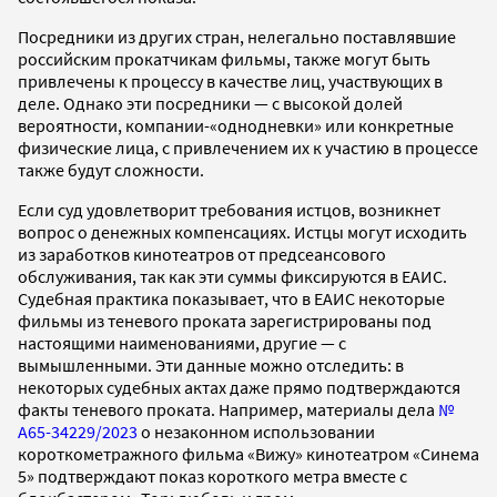
Посредники из других стран, нелегально поставлявшие
российским прокатчикам фильмы, также могут быть
привлечены к процессу в качестве лиц, участвующих в
деле. Однако эти посредники — с высокой долей
вероятности, компании-«однодневки» или конкретные
физические лица, с привлечением их к участию в процессе
также будут сложности.
Если суд удовлетворит требования истцов, возникнет
вопрос о денежных компенсациях. Истцы могут исходить
из заработков кинотеатров от предсеансового
обслуживания, так как эти суммы фиксируются в ЕАИС.
Судебная практика показывает, что в ЕАИС некоторые
фильмы из теневого проката зарегистрированы под
настоящими наименованиями, другие — с
вымышленными. Эти данные можно отследить: в
некоторых судебных актах даже прямо подтверждаются
факты теневого проката. Например, материалы дела
№
А65-34229/2023
о незаконном использовании
короткометражного фильма «Вижу» кинотеатром «Синема
5» подтверждают показ короткого метра вместе с