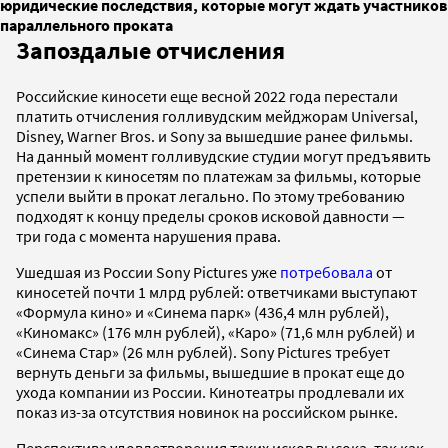
юридические последствия, которые могут ждать участников
параллельного проката
Запоздалые отчисления
Российские киносети еще весной 2022 года перестали
платить отчисления голливудским мейджорам Universal,
Disney, Warner Bros. и Sony за вышедшие ранее фильмы.
На данный момент голливудские студии могут предъявить
претензии к киносетям по платежам за фильмы, которые
успели выйти в прокат легально. По этому требованию
подходят к концу пределы сроков исковой давности —
три года с момента нарушения права.
Ушедшая из России Sony Pictures уже
потребовала
от
киносетей почти 1 млрд рублей: ответчиками выступают
«Формула кино» и «Синема парк» (436,4 млн рублей),
«Киномакс» (176 млн рублей), «Каро» (71,6 млн рублей) и
«Синема Стар» (26 млн рублей). Sony Pictures требует
вернуть деньги за фильмы, вышедшие в прокат еще до
ухода компании из России. Кинотеатры продлевали их
показ из-за отсутствия новинок на российском рынке.
Перспектива удовлетворения таких исков высока, так как