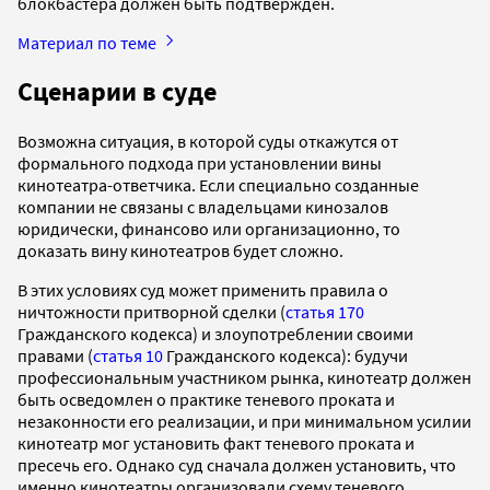
блокбастера должен быть подтвержден.
Материал по теме
Сценарии в суде
Возможна ситуация, в которой суды откажутся от
формального подхода при установлении вины
кинотеатра-ответчика. Если специально созданные
компании не связаны с владельцами кинозалов
юридически, финансово или организационно, то
доказать вину кинотеатров будет сложно.
В этих условиях суд может применить правила о
ничтожности притворной сделки (
статья 170
Гражданского кодекса) и злоупотреблении своими
правами (
статья 10
Гражданского кодекса): будучи
профессиональным участником рынка, кинотеатр должен
быть осведомлен о практике теневого проката и
незаконности его реализации, и при минимальном усилии
кинотеатр мог установить факт теневого проката и
пресечь его. Однако суд сначала должен установить, что
именно кинотеатры организовали схему теневого