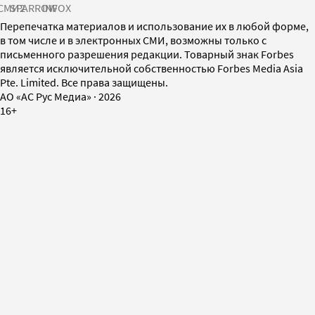
СМИ2
SPARROW
INFOX
Перепечатка материалов и использование их в любой форме,
в том числе и в электронных СМИ, возможны только с
письменного разрешения редакции. Товарный знак Forbes
является исключительной собственностью Forbes Media Asia
Pte. Limited. Все права защищены.
AO «АС Рус Медиа»
·
2026
16+