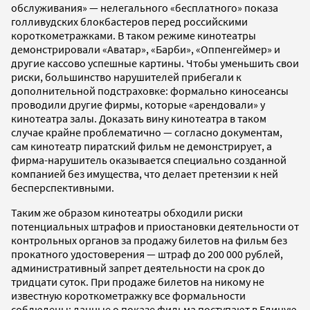
обслуживания» — нелегального «бесплатного» показа
голливудских блокбастеров перед российскими
короткометражками. В таком режиме кинотеатры
демонстрировали «Аватар», «Барби», «Оппенгеймер» и
другие кассово успешные картины. Чтобы уменьшить свои
риски, большинство нарушителей прибегали к
дополнительной подстраховке: формально киносеансы
проводили другие фирмы, которые «арендовали» у
кинотеатра залы. Доказать вину кинотеатра в таком
случае крайне проблематично — согласно документам,
сам кинотеатр пиратский фильм не демонстрирует, а
фирма-нарушитель оказывается специально созданной
компанией без имущества, что делает претензии к ней
бесперспективными.
Таким же образом кинотеатры обходили риски
потенциальных штрафов и приостановки деятельности от
контрольных органов за продажу билетов на фильм без
прокатного удостоверения — штраф до 200 000 рублей,
административный запрет деятельности на срок до
тридцати суток. При продаже билетов на никому не
известную короткометражку все формальности
соблюдены: данные о показе фильма поступают в Единую