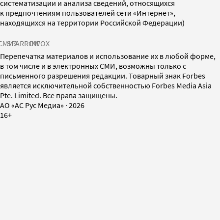
систематизации и анализа сведений, относящихся
к предпочтениям пользователей сети «Интернет»,
находящихся на территории Российской Федерации)
СМИ2
SPARROW
INFOX
Перепечатка материалов и использование их в любой форме,
в том числе и в электронных СМИ, возможны только с
письменного разрешения редакции. Товарный знак Forbes
является исключительной собственностью Forbes Media Asia
Pte. Limited. Все права защищены.
AO «АС Рус Медиа»
·
2026
16+