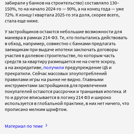
забирали у банков на строительство) составляло 130–
150%, то на начало 2024-го — 90%, а на конец года — уже
72%. К концу I квартала 2025-го эта доля, скорее всего,
стала еще ниже.
У застройщиков остаются небольшие возможности для
маневра в рамках 214-ФЗ. Те, кто попытались действовать
в обход, например, совместно с банками предлагать
заемщикам при выдаче ипотеки заключать договоры
участия в долевом строительстве, по которым часть
средств за квартиру размещается не на счете эскроу,
а на аккредитиве,
получили
предупреждение ЦБ и
прекратили. Сейчас массовых злоупотреблений
правилами игры на рынке не видно. Главными
инструментами застройщиков для привлечения
покупателей остаются рассрочки и траншевая ипотека. И
то и другое вписывается в логику 214 ФЗ и широко
используется в глобальной практике, в них нет ничего, что
прописано мелким шрифтом.
Материал по теме