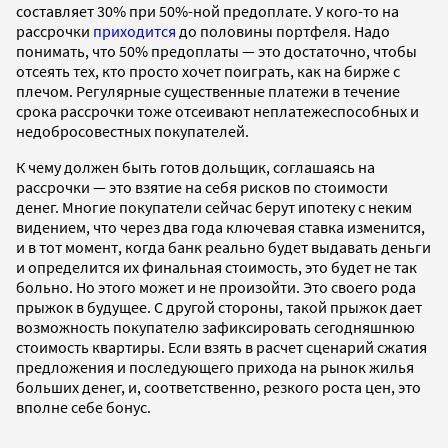
составляет 30% при 50%-ной предоплате. У кого-то на
рассрочки
приходится
до половины портфеля. Надо
понимать, что 50% предоплаты — это достаточно, чтобы
отсеять тех, кто просто хочет поиграть, как на бирже с
плечом. Регулярные существенные платежи в течение
срока рассрочки тоже отсеивают неплатежеспособных и
недобросовестных покупателей.
К чему должен быть готов дольщик, соглашаясь на
рассрочки — это взятие на себя рисков по стоимости
денег. Многие покупатели сейчас берут ипотеку с неким
видением, что через два года ключевая ставка изменится,
и в тот момент, когда банк реально будет выдавать деньги
и определится их финальная стоимость, это будет не так
больно. Но этого может и не произойти. Это своего рода
прыжок в будущее. С другой стороны, такой прыжок дает
возможность покупателю зафиксировать сегодняшнюю
стоимость квартиры. Если взять в расчет сценарий сжатия
предложения и последующего прихода на рынок жилья
больших денег, и, соответственно, резкого роста цен, это
вполне себе бонус.