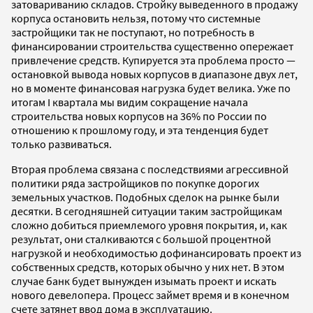
затовариванию складов. Стройку выведенного в продажу
корпуса остановить нельзя, потому что системные
застройщики так не поступают, но потребность в
финансировании строительства существенно опережает
привлечение средств. Купируется эта проблема просто —
остановкой вывода новых корпусов в диапазоне двух лет,
но в моменте финансовая нагрузка будет велика. Уже по
итогам I квартала мы видим сокращение начала
строительства новых корпусов на 36% по России по
отношению к прошлому году, и эта тенденция будет
только развиваться.
Вторая проблема связана с последствиями агрессивной
политики ряда застройщиков по покупке дорогих
земельных участков. Подобных сделок на рынке были
десятки. В сегодняшней ситуации таким застройщикам
сложно добиться приемлемого уровня покрытия, и, как
результат, они сталкиваются с большой процентной
нагрузкой и необходимостью дофинансировать проект из
собственных средств, которых обычно у них нет. В этом
случае банк будет вынужден изымать проект и искать
нового девелопера. Процесс займет время и в конечном
счете затянет ввод дома в эксплуатацию.