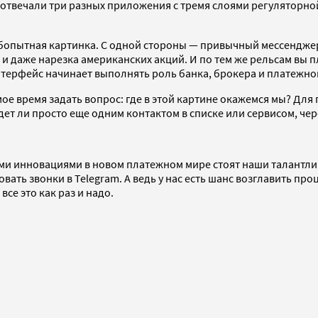
то отвечали три разных приложения с тремя слоями регулятор
любопытная картинка. С одной стороны — привычный мессенджер
даже нарезка американских акций. И по тем же рельсам вы пл
интерфейс начинает выполнять роль банка, брокера и платежно
е время задать вопрос: где в этой картине окажемся мы? Для 
 будет ли просто еще одним контактом в списке или сервисом, ч
огими инновациями в новом платежном мире стоят наши талантл
ать звонки в Telegram. А ведь у нас есть шанс возглавить пр
се это как раз и надо.