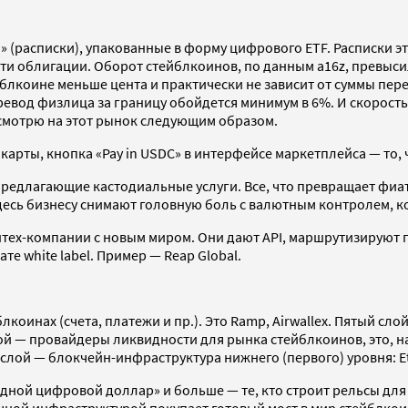
и» (расписки), упакованные в форму цифрового ETF. Расписки 
ти облигации. Оборот стейблкоинов, по данным a16z, превысил 
ейблкоине меньше цента и практически не зависит от суммы пер
ревод физлица за границу обойдется минимум в 6%. И скорость
 смотрю на этот рынок следующим образом.
рты, кнопка «Pay in USDC» в интерфейсе маркетплейса — то, ч
 предлагающие кастодиальные услуги. Все, что превращает фиа
сь бизнесу снимают головную боль с валютным контролем, кор
тех-компании с новым миром. Они дают API, маршрутизируют п
е white label. Пример — Reap Global.
коинах (счета, платежи и пр.). Это Ramp, Airwallex. Пятый с
 — провайдеры ликвидности для рынка стейблкоинов, это, нап
 слой — блокчейн-инфраструктура нижнего (первого) уровня: E
ной цифровой доллар» и больше — те, кто строит рельсы для н