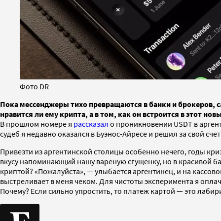
Фото DR
Пока мессенджеры тихо превращаются в банки и брокеров, са
нравится ли ему крипта, а в том, как он встроится в этот н
В прошлом номере я
рассказал
о проникновении USDT в аргент
судеб я недавно оказался в Буэнос-Айресе и решил за свой сче
Привезти из аргентинской столицы особенно нечего, годы криз
вкусу напоминающий нашу вареную сгущенку, но в красивой бан
криптой? «Пожалуйста», — улыбается аргентинец, и на кассов
выстреливает в меня чеком. Для чистоты эксперимента я опла
Почему? Если сильно упростить, то платеж картой — это лаби