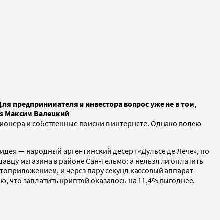
Для предпринимателя и инвестора вопрос уже не в том,
ors Максим Валецкий
зионера и собственные поиски в интернете. Однако волею
 идея — народный аргентинский десерт «Дульсе де Лече», по
авцу магазина в районе Сан-Тельмо: а нельзя ли оплатить
птоприложением, и через пару секунд кассовый аппарат
, что заплатить криптой оказалось на 11,4% выгоднее.
.