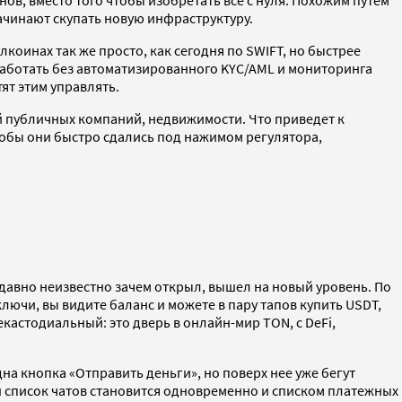
в, вместо того чтобы изобретать все с нуля. Похожим путем
начинают скупать новую инфраструктуру.
коинах так же просто, как сегодня по SWIFT, но быстрее
 работать без автоматизированного KYC/AML и мониторинга
ят этим управлять.
 публичных компаний, недвижимости. Что приведет к
тобы они быстро сдались под нажимом регулятора,
к давно неизвестно зачем открыл, вышел на новый уровень. По
ключи, вы видите баланс и можете в пару тапов купить USDT,
кастодиальный: это дверь в онлайн-мир TON, с DeFi,
на кнопка «Отправить деньги», но поверх нее уже бегут
ш список чатов становится одновременно и списком платежных