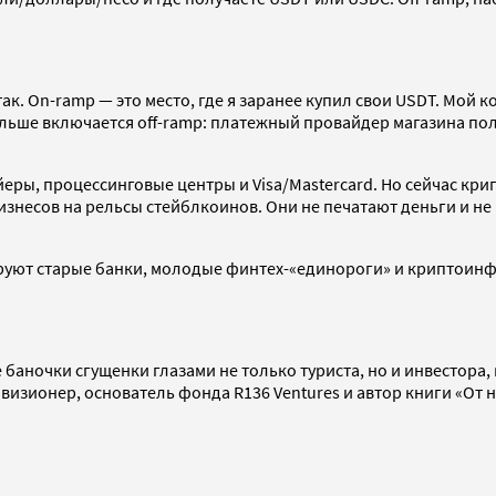
так. On-ramp — это место, где я заранее купил свои USDT. Мой
альше включается off-ramp: платежный провайдер магазина пол
йеры, процессинговые центры и Visa/Mastercard. Но сейчас кр
знесов на рельсы стейблкоинов. Они не печатают деньги и не
ируют старые банки, молодые финтех-«единороги» и криптоинф
же баночки сгущенки глазами не только туриста, но и инвестор
изионер, основатель фонда R136 Ventures и автор книги «От н