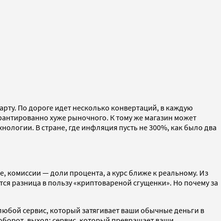
карту. По дороге идет несколько конвертаций, в каждую
гарантированно хуже рыночного. К тому же магазин может
хнологии. В стране, где инфляция пусть не 300%, как было два
, комиссии — доли процента, а курс ближе к реальному. Из
ся разница в пользу «криптовареной сгущенки». Но почему за
 любой сервис, который затягивает ваши обычные деньги в
оборот, выход: сервис, который превращает ваши