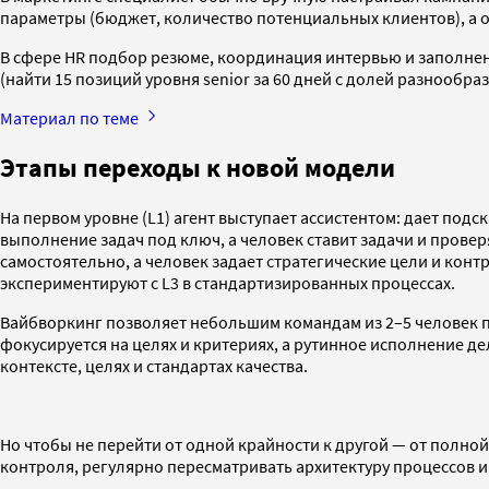
параметры (бюджет, количество потенциальных клиентов), а о
В сфере HR подбор резюме, координация интервью и заполнен
(найти 15 позиций уровня senior за 60 дней с долей разнообра
Материал по теме
Этапы переходы к новой модели
На первом уровне (L1) агент выступает ассистентом: дает подс
выполнение задач под ключ, а человек ставит задачи и провер
самостоятельно, а человек задает стратегические цели и конт
экспериментируют с L3 в стандартизированных процессах.
Вайбворкинг позволяет небольшим командам из 2–5 человек по
фокусируется на целях и критериях, а рутинное исполнение де
контексте, целях и стандартах качества.
Но чтобы не перейти от одной крайности к другой — от полно
контроля, регулярно пересматривать архитектуру процессов и