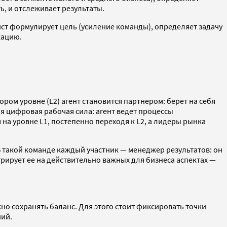
ь, и отслеживает результаты.
ст формулирует цель (усиление команды), определяет задачу
кацию.
ором уровне (L2) агент становится партнером: берет на себя
ая цифровая рабочая сила: агент ведет процессы
на уровне L1, постепенно переходя к L2, а лидеры рынка
 такой команде каждый участник — менеджер результатов: он
трирует ее на действительно важных для бизнеса аспектах —
но сохранять баланс. Для этого стоит фиксировать точки
ний.