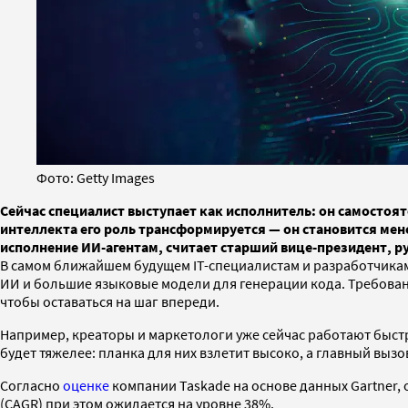
Фото: Getty Images
Сейчас специалист выступает как исполнитель: он самостоя
интеллекта его роль трансформируется — он становится мене
исполнение ИИ-агентам, считает старший вице-президент, 
В самом ближайшем будущем IT-специалистам и разработчикам, 
ИИ и большие языковые модели для генерации кода. Требовани
чтобы оставаться на шаг впереди.
Например, креаторы и маркетологи уже сейчас работают быстр
будет тяжелее: планка для них взлетит высоко, а главный вызо
Согласно
оценке
компании Taskade на основе данных Gartner, о
(CAGR) при этом ожидается на уровне 38%.