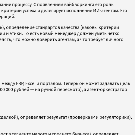
ание процессу. С появлением вайбворкинга его роль
 критерии успеха и делегирует исполнение ИИ-агентам. Его
ераций.
ь), определение стандартов качества (каковы критерии
ии и этики. То есть новый менеджер должен уметь четко
лять, что можно доверить агентам, а что требует личного
ежду ERP, Excel и порталом. Теперь он может задавать цель
 000 рублей — на ручной пересмотр), а агент-оркестратор
елкой), определяет результат (проверка IP и регуляторики),
ст в сегменте малого и среднего бизнеса), определяет