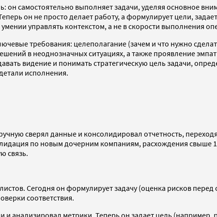
: он самостоятельно выполняет задачи, уделяя основное вним
перь он не просто делает работу, а формулирует цели, задает
 умении управлять контекстом, а не в скорости выполнения оп
лючевые требования: целеполагание (зачем и что нужно сделат
решений в неоднозначных ситуациях, а также проявление эмпат
авать видение и понимать стратегическую цель задачи, опреде
 детали исполнения.
чную сверял данные и консолидировал отчетность, переходя м
лидация по новым дочерним компаниям, расхождения свыше 100
ю связь.
стов. Сегодня он формулирует задачу (оценка рисков перед сд
роверки соответствия.
и анализировал метрики. Теперь он задает цель (например, ро