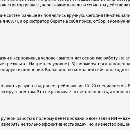
ркестратор решает, через какие каналы и сегменты действоват
ие систем раньше выполнялись вручную. Сегодня HR-специали
зия 40%+), а оркестратор берет на себя поиск, отбор и коммуни
казки и черновики, а человек выполняет основную работу. На вт
яет результат. На третьем уровне (L3) формируется полноценн
ролирует исполнение. Большинство компаний сейчас находятся 
лучать результаты, ранее требовавшие 10–20 специалистов. В
легирует агентам. Это не размывает ответственность, а концен
й ручной работы к полному делегированию всех задач ИИ — важ
 измерять не только эффективность задач, но и качество реше