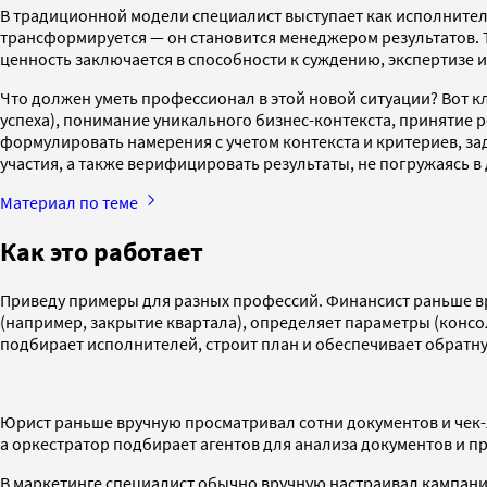
В традиционной модели специалист выступает как исполнитель
трансформируется — он становится менеджером результатов. Те
ценность заключается в способности к суждению, экспертизе и
Что должен уметь профессионал в этой новой ситуации? Вот к
успеха), понимание уникального бизнес-контекста, принятие 
формулировать намерения с учетом контекста и критериев, зад
участия, а также верифицировать результаты, не погружаясь в
Материал по теме
Как это работает
Приведу примеры для разных профессий. Финансист раньше вру
(например, закрытие квартала), определяет параметры (консо
подбирает исполнителей, строит план и обеспечивает обратну
Юрист раньше вручную просматривал сотни документов и чек-ли
а оркестратор подбирает агентов для анализа документов и п
В маркетинге специалист обычно вручную настраивал кампании 