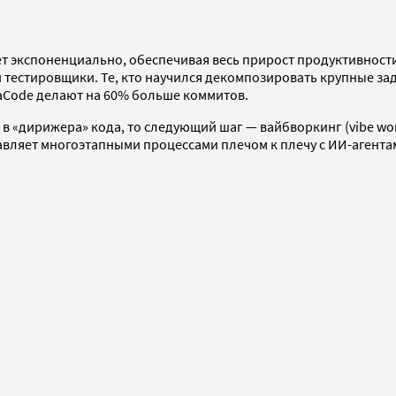
т экспоненциально, обеспечивая весь прирост продуктивности
 тестировщики. Те, кто научился декомпозировать крупные за
aCode делают на 60% больше коммитов.
 в «дирижера» кода, то следующий шаг — вайбворкинг (vibe wo
равляет многоэтапными процессами плечом к плечу с ИИ-агентам