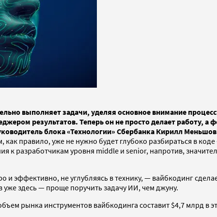
тельно выполняет задачи, уделяя основное внимание процесс
джером результатов. Теперь он не просто делает работу, а ф
руководитель блока «Технологии» Сбербанка Кирилл Меньшов
как правило, уже не нужно будет глубоко разбираться в коде 
я к разработчикам уровня middle и senior, напротив, значите
о и эффективно, не углубляясь в технику, — вайбкодинг сдела
в уже здесь — проще поручить задачу ИИ, чем джуну.
бъем рынка инструментов вайбкодинга составит $4,7 млрд в это