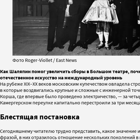
Фото Roger-Viollet / East News
Как Шаляпин помог увеличить сборы в Большом театре, поче
отечественное искусство на международный уровень
На рубеже XIX–XX веков московским купечеством овладела стр
в которые воздвигались крупные и сложные с инженерной точ
Корша, где впервые было проведено электричество, — за четы
Камергерском переулке капитально перестроили за три месяца
Блестящая постановка
Сегодняшнему читателю трудно представить, какое значение им
фразой, в них отразилось отношение нескольких поколений в 