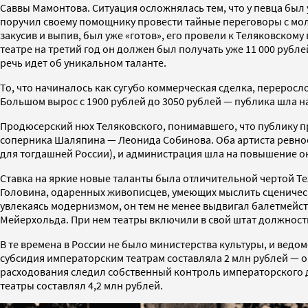
Саввы Мамонтова. Ситуация осложнялась тем, что у певца был
поручил своему помощнику провести тайные переговоры с мол
закусив и выпив, был уже «готов», его провели к Теляковскому
театре на третий год он должен был получать уже 11 000 рубл
речь идет об уникальном таланте.
То, что начиналось как сугубо коммерческая сделка, перерос
Большом вырос с 1900 рублей до 3050 рублей — публика шла на
Продюсерский нюх Теляковского, понимавшего, что публику пр
соперника Шаляпина — Леонида Собинова. Оба артиста ревност
для тогдашней России), и администрация шла на повышение ок
Ставка на яркие новые таланты была отличительной чертой 
Головина, одаренных живописцев, умеющих мыслить сценическ
увлекаясь модернизмом, он тем не менее выдвигал балетмей
Мейерхольда. При нем театры включили в свой штат должност
В те времена в России не было министерства культуры, и вед
субсидия императорским театрам составляла 2 млн рублей — ог
расходования следил собственный контроль императорского дв
театры составлял 4,2 млн рублей.