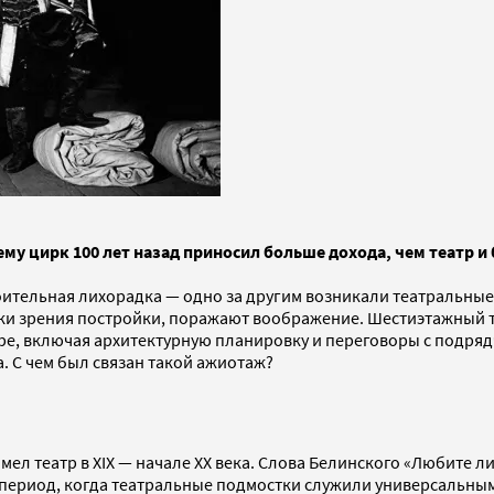
му цирк 100 лет назад приносил больше дохода, чем театр и
оительная лихорадка — одно за другим возникали театральные 
ки зрения постройки, поражают воображение. Шестиэтажный т
ре, включая архитектурную планировку и переговоры с подряд
. С чем был связан такой ажиотаж?
ел театр в XIX — начале XX века. Слова Белинского «Любите ли
период, когда театральные подмостки служили универсальным 