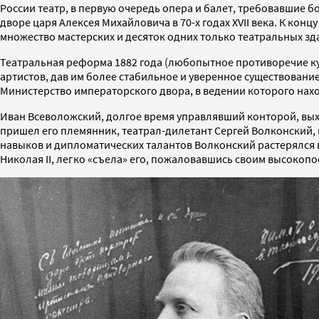
России театр, в первую очередь опера и балет, требовавшие б
дворе царя Алексея Михайловича в 70-х годах XVII века. К кон
множество мастерских и десяток одних только театральных зд
Театральная реформа 1882 года (любопытное противоречие ку
артистов, дав им более стабильное и уверенное существование
Министерство императорского двора, в ведении которого нах
Иван Всеволожский, долгое время управлявший конторой, выхо
пришел его племянник, театрал-дилетант Сергей Волконский, 
навыков и дипломатических талантов Волконский растерялся в
Николая II, легко «съела» его, пожаловавшись своим высоко