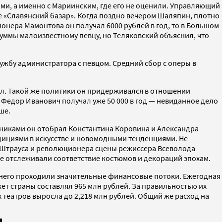
ми, а именно с Мариинским, где его не оценили. Управляющий
е «Славянский базар». Когда поздно вечером Шаляпин, плотно
ллионера Мамонтова он получал 6000 рублей в год, то в Большом
суммы малоизвестному певцу, но Теляковский объяснил, что
ужбу администратора с певцом. Средний сбор с оперы в
ел. Такой же политики он придерживался в отношении
 Федор Иванович получал уже 50 000 в год — невиданное дело
ше.
жниками он отобрал Константина Коровина и Александра
дициями в искусстве и новомодными тенденциями. Не
а Штрауса и революционера сцены режиссера Всеволода
е отслеживали соответствие костюмов и декораций эпохам.
з него проходили значительные финансовые потоки. Ежегодная
ет страны составлял 965 млн рублей. За правильностью их
 театров выросла до 2,218 млн рублей. Общий же расход на