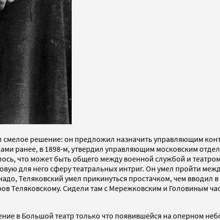
ял смелое решение: он предложил назначить управляющим кон
дами ранее, в 1898-м, утвердил управляющим московским отд
лось, что может быть общего между военной службой и театро
вую для него сферу театральных интриг. Он умел пройти меж
 надо, Теляковский умел прикинуться простачком, чем вводил 
тров Теляковскому. Сидели там с Мережковским и Головиным ч
ние в Большой театр только что появившейся на оперном неб