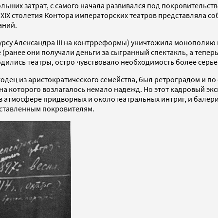
ольших затрат, с самого начала развивался под покровительст
цу XIX столетия Контора императорских театров представляла с
аний.
рсу Александра III на контрреформы) уничтожила монополию и
 (ранее они получали деньги за сыгранный спектакль, а теперь
одились театры, остро чувствовало необходимость более серь
дец из аристократического семейства, был ретроградом и по с
на которого возлагалось немало надежд. Но этот кадровый эк
 атмосфере придворных и околотеатральных интриг, и балерин
поставленным покровителям.