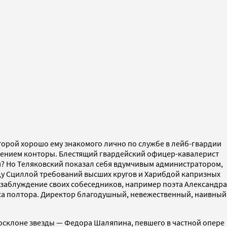
торой хорошо ему знакомого лично по службе в лейб-гвардии
елением конторы. Блестящий гвардейский офицер-кавалерист
м? Но Теляковский показал себя вдумчивым администратором,
ду Сциллой требований высших кругов и Харибдой капризных
в заблуждение своих собеседников, например поэта Александра
аса полтора. Директор благодушный, невежественный, наивный
осклоне звезды — Федора Шаляпина, певшего в частной опере