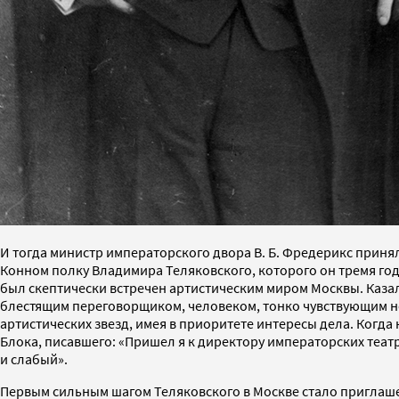
И тогда министр императорского двора В. Б. Фредерикс прин
Конном полку Владимира Теляковского, которого он тремя го
был скептически встречен артистическим миром Москвы. Каза
блестящим переговорщиком, человеком, тонко чувствующим но
артистических звезд, имея в приоритете интересы дела. Когда
Блока, писавшего: «Пришел я к директору императорских теа
и слабый».
Первым сильным шагом Теляковского в Москве стало приглаше