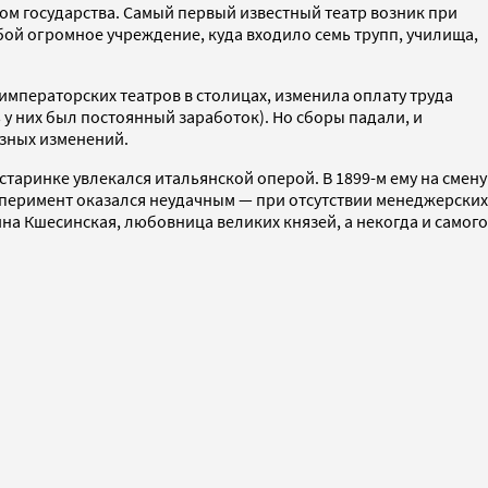
вом государства. Самый первый известный театр возник при
обой огромное учреждение, куда входило семь трупп, училища,
мператорских театров в столицах, изменила оплату труда
 у них был постоянный заработок). Но сборы падали, и
езных изменений.
таринке увлекался итальянской оперой. В 1899-м ему на смену
сперимент оказался неудачным — при отсутствии менеджерских
а Кшесинская, любовница великих князей, а некогда и самого