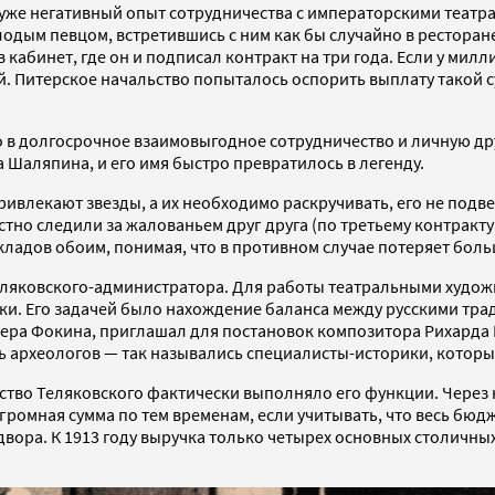
 уже негативный опыт сотрудничества с императорскими театра
одым певцом, встретившись с ним как бы случайно в ресторан
 в кабинет, где он и подписал контракт на три года. Если у ми
ей. Питерское начальство попыталось оспорить выплату такой 
ло в долгосрочное взаимовыгодное сотрудничество и личную др
 Шаляпина, и его имя быстро превратилось в легенду.
ивлекают звезды, а их необходимо раскручивать, его не подв
но следили за жалованьем друг друга (по третьему контракту
ладов обоим, понимая, что в противном случае потеряет боль
Теляковского-администратора. Для работы театральными худо
и. Его задачей было нахождение баланса между русскими тра
стера Фокина, приглашал для постановок композитора Рихард
ь археологов — так назывались специалисты-историки, которы
омство Теляковского фактически выполняло его функции. Чере
ромная сумма по тем временам, если учитывать, что весь бюдж
ора. К 1913 году выручка только четырех основных столичных