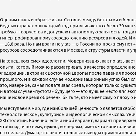
Оценим стиль и образ жизни. Сегодня между богатыми и бедны
бедных странах они каждый год притягивают к себе до 30 млн
требуют творчества и допускают автономную занятость, тогд
гипертрофированному сосредоточению ресурсов и людей. Именн
— 16,8 раза. Но нам враги не указ — в России по-прежнему не
ресурсов сосредотачиваются в Москве, а структуры власти и у
Наконец, коснемся идеологии. Модернизация, как показывает 
опыта, который можно рассматривать в качестве определенног
Федерации, в странах Восточной Европы после падения просов
прошлого. И в каждом случае модернизационный успех был сл
это, наверное, самая податливая среда, которая только суще
и в этом случае «пустота» будущего — это лучшее место для 
наше новое время обречены быть те, кто имеет самую плохую 
Мы вступаем в мир, где наибольшей ценностью является своб
технологическом, культурном и идеологическом смыслах. Уни
XXI столетии. Конечно, есть и иной вариант, вариант приверж
чтобы идти по нему, нужно, во-первых, иметь что капитализир
его нельзя. Думаю, что окончательные выводы применительно 