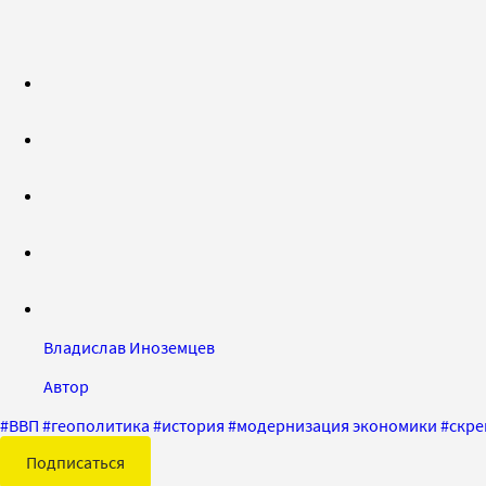
Владислав Иноземцев
Автор
#
ВВП
#
геополитика
#
история
#
модернизация экономики
#
скр
Подписаться