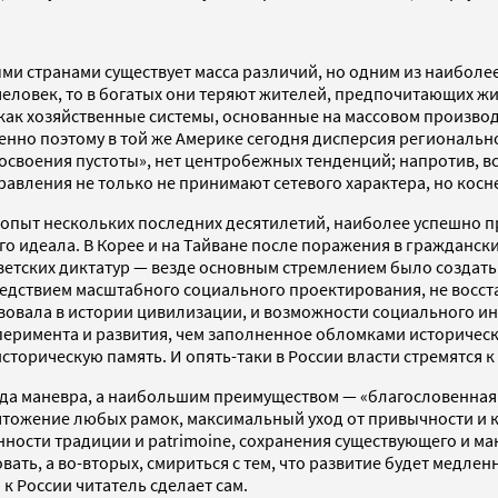
ми странами существует масса различий, но одним из наиболе
 человек, то в богатых они теряют жителей, предпочитающих ж
а как хозяйственные системы, основанные на массовом произв
о поэтому в той же Америке сегодня дисперсия регионального
т «освоения пустоты», нет центробежных тенденций; напротив, 
правления не только не принимают сетевого характера, но косн
опыт нескольких последних десятилетий, наиболее успешно пр
о идеала. В Корее и на Тайване после поражения в граждански
етских диктатур — везде основным стремлением было создать 
едствием масштабного социального проектирования, не восста
ствовала в истории цивилизации, и возможности социального и
эксперимента и развития, чем заполненное обломками историч
историческую память. И опять-таки в России власти стремятся
ода маневра, а наибольшим преимуществом — «благословенная 
чтожение любых рамок, максимальный уход от привычности и к
енности традиции и patrimoine, сохранения существующего и ма
овать, а во-вторых, смириться с тем, что развитие будет медл
к России читатель сделает сам.