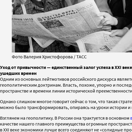
Фото Валерия Христофорова / ТАСС
Уход от привычности — единственный залог успеха в XXI ве
ушедших времен
Одним из основных лейтмотивов российского дискурса являет
геополитическим доктринам. Власть, похоже, упорно и послед
пространстве и времени линии исторической преемственности
Однако слишком многое говорит сейчас о том, что такая стр
можно было трансформировать, опираясь на уроки истории и
Взглянем на геополитику. В России она трактуется в основном
в
качестве нашего главного преимущества огромные пространств
в XXI веке экономики лучше всего соединяют не «солидные пр