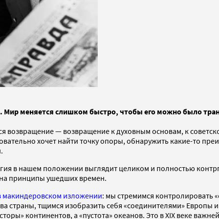
ке. Мир меняется слишком быстро, чтобы его можно было тра
ся возвращение — возвращение к духовным основам, к советск
овательно хочет найти точку опоры, обнаружить какие-то пре
.
атегия в нашем положении выглядит целиком и полностью конт
 на принципы ушедших времен.
 макиндеровском изложении
: мы стремимся контролировать 
а страны, тщимся изобразить себя «соединителями» Европы и 
осторы» континентов, а «пустота» океанов. Это в XIX веке в