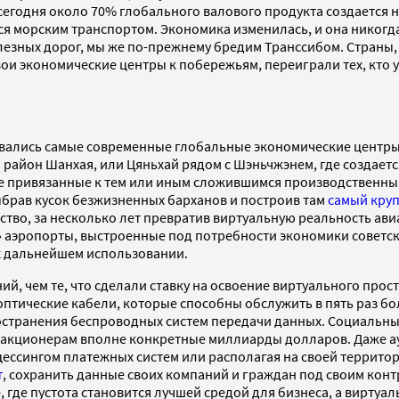
 сегодня около 70% глобального валового продукта создается 
я морским транспортом. Экономика изменилась, и она никогда 
елезных дорог, мы же по-прежнему бредим Транссибом. Страны,
ои экономические центры к побережьям, переиграли тех, кто
вались самые современные глобальные экономические центры? 
район Шанхая, или Цяньхай рядом с Шэньчжэнем, где создаетс
Не привязанные к тем или иным сложившимся производственны
ыбрав кусок безжизненных барханов и построив там
самый круп
тво, за несколько лет превратив виртуальную реальность ави
 аэропорты, выстроенные под потребности экономики советск
х дальнейшем использовании.
й, чем те, что сделали ставку на освоение виртуального прост
птические кабели, которые cпособны обслужить в пять раз бо
странения беспроводных систем передачи данных. Социальные 
 акционерам вполне конкретные миллиарды долларов. Даже ау
цессингом платежных систем или располагая на своей террито
т
, сохранить данные своих компаний и граждан под своим кон
, где пустота становится лучшей средой для бизнеса, а вирту