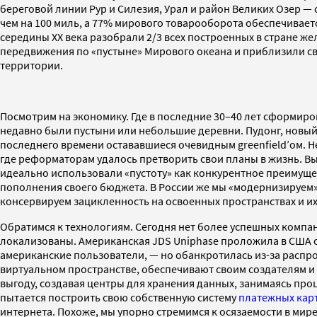
береговой линии Рур и Силезия, Урал и район Великих Озер —
чем на 100 миль, а 77% мирового товарооборота обеспечиваетс
середины ХХ века разобрали 2/3 всех построенных в стране ж
передвижения по «пустыне» Мирового океана и приблизили св
территории.
Посмотрим на экономику. Где в последние 30–40 лет сформиро
недавно были пустыни или небольшие деревни. Пудонг, новый 
последнего времени остававшиеся очевидным greenfield’ом. 
где реформаторам удалось претворить свои планы в жизнь. В
идеально использовали «пустоту» как конкурентное преимущес
пополнения своего бюджета. В России же мы «модернизируем»
консервируем зацикленность на освоенных пространствах и и
Обратимся к технологиям. Сегодня нет более успешных компани
локализованы. Американская JDS Uniphase проложила в США о
американские пользователи, — но обанкротилась из-за распро
виртуальном пространстве, обеспечивают своим создателям и
выгоду, создавая центры для хранения данных, занимаясь про
пытается построить свою собственную систему
платежных кар
интернета. Похоже, мы упорно стремимся к осязаемости в мире