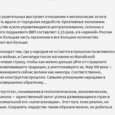
е разительных выступает отношение к мегаполисам: если в
ить вдали от городских неудобств. Креативные экономики
одстве и/или управляющиеся централизованно, склонны к
 подушевого ВВП составляет 2,15 раза, а в «единой» России
все большая часть населения и все большее количество
еют все больше.
оходит там, где у народов не остается в прошлом позитивного
х войнах, в Сингапуре после изгнания из Малайской
новую страну, чтобы как можно дальше уйти от страшного
навливавшего традиции, а уничтожавшего их. Мир XXI века —
нжиниринга сейчас велики как никогда. Соответственно,
еских конструктов прошлое. Самыми успешными народами в
 к совершенно обратному…
пустота», понимаемая в геополитическом, экономическом,
анона — единственный залог успеха развивающихся стран в
ксимальной его «капитализации». Этот путь тоже реален, но
енным. Сохранять лидерство таким образом можно, но добиться