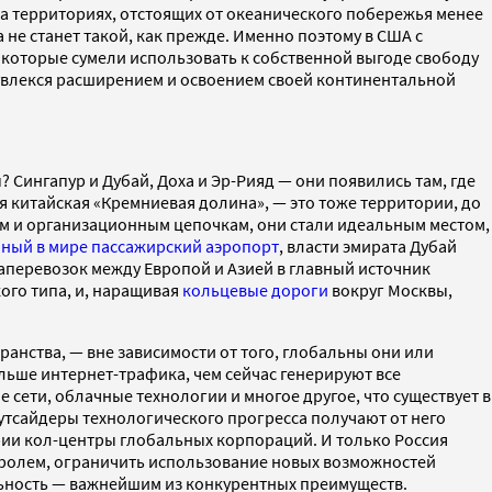
на территориях, отстоящих от океанического побережья менее
не станет такой, как прежде. Именно поэтому в США с
 которые сумели использовать к собственной выгоде свободу
 увлекся расширением и освоением своей континентальной
Сингапур и Дубай, Доха и Эр-Рияд — они появились там, где
я китайская «Кремниевая долина», — это тоже территории, до
м и организационным цепочкам, они стали идеальным местом,
ный в мире пассажирский аэропорт
, власти эмирата Дубай
аперевозок между Европой и Азией в главный источник
ого типа, и, наращивая
кольцевые дороги
вокруг Москвы,
ранства, — вне зависимости от того, глобальны они или
льше интернет-трафика, чем сейчас генерируют все
сети, облачные технологии и многое другое, что существует в
тсайдеры технологического прогресса получают от него
рии кол-центры глобальных корпораций. И только Россия
тролем, ограничить использование новых возможностей
альность — важнейшим из конкурентных преимуществ.