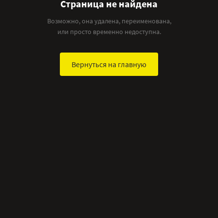
Страница не найдена
Возможно, она удалена, переименована,
или просто временно недоступна.
Вернуться на главную