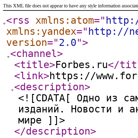
This XML file does not appear to have any style information associat
<rss
xmlns:atom
="
http:
xmlns:yandex
="
http://n
version
="
2.0
"
>
<channel
>
<title
>
Forbes.ru
</tit
<link
>
https://www.for
<description
>
<![CDATA[ Одно из са
изданий. Новости и а
мире ]]>
</description
>