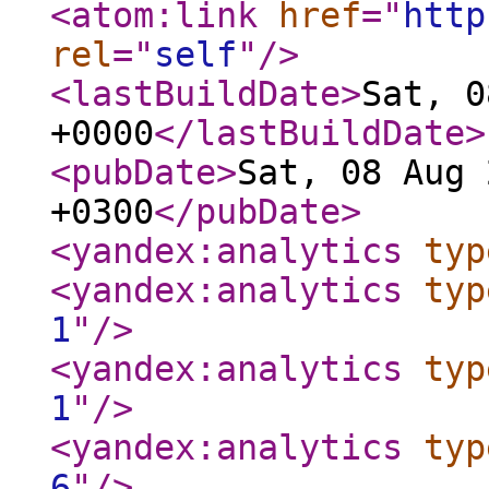
<atom:link
href
="
http
rel
="
self
"
/>
<lastBuildDate
>
Sat, 0
+0000
</lastBuildDate
>
<pubDate
>
Sat, 08 Aug 
+0300
</pubDate
>
<yandex:analytics
typ
<yandex:analytics
typ
1
"
/>
<yandex:analytics
typ
1
"
/>
<yandex:analytics
typ
6
"
/>