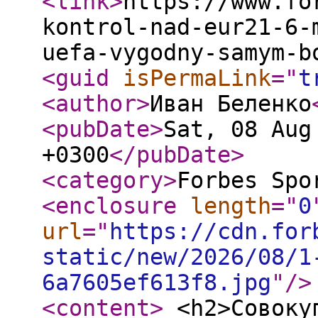
<link
>
https://www.fo
kontrol-nad-eur21-6-
uefa-vygodny-samym-b
<guid
isPermaLink
="
t
<author
>
Иван Беленко
<pubDate
>
Sat, 08 Aug
+0300
</pubDate
>
<category
>
Forbes Spo
<enclosure
length
="
0
url
="
https://cdn.for
static/new/2026/08/1
6a7605ef613f8.jpg
"
/>
<content
>
<h2>Совокупная годовая выручка клубов 5 ведущих лиг достигла рекордных €21,6 млрд</h2> <p>На первом этапе футбольной эволюции за клубами стояли крупнейшие индустриальные династии и корпорации — семья Аньелли в Турине, медиаимперия Сильвио Берлускони в Милане или химический концерн Bayer в Леверкузене. В 2003 году покупка лондонского «Челси» Романом Абрамовичем запустила новую волну и ознаменовала старт эры глобальных владельцев-миллиардеров. С того момента клубы превратились в международный трофейный актив, а приток трансграничного капитала — от американских хедж-фондов до ближневосточных суверенных фондов — мог за пару трансферных окон превратить любого середняка в европейского гранда. Самый яркий пример — «Манчестер Сити», который взлетел благодаря деньгам шейха Мансура из ОАЭ.</p> <p>В начале 2010-х спортивные чиновники спровоцировали еще один этап, когда осознали необходимость борьбы с чрезмерными убытками клубов и ростом финансового неравенства и ввели правила финансового фэйр-плей (FFP). Однако новый регламент не изменил саму экономическую модель футбола, а лишь заставил участников рынка искать способы вписаться в его требования — от стремительного наращивания коммерческой выручки до сделок со связанными сторонами и продажи внутренних активов. В настоящее время европейский футбол заходит в четвертую, наиболее жесткую фазу своего развития — эпоху Правил стоимости состава (SCR), где главным ограничителем становятся уже не деньги владельца, а право клуба их потратить.</p> <p>Подход во многом заимствует философию североамериканских лиг НФЛ, НБА и НХЛ, которые десятилетиями поддерживают конкурентный баланс с помощью жестких ограничений на расходы клубов. Однако европейская модель устроена иначе. Вместо фиксированного потолка зарплат УЕФА привязала допустимые расходы к финансовым показателям самого клуба. С сезона-2026/27 участники еврокубков не могут направлять на зарплаты игроков и тренеров, амортизацию трансферов и агентские комиссии более 70% доходов. В английской Премьер-лиге (АПЛ) схожие правила ограничивают эти расходы на уровне 85%.</p> <p>Чтобы оценить масштаб происходящих изменений, достаточно взглянуть на объем европейского футбольного рынка. По <a href="https://www.deloitte.com/uk/en/about/press-room/european-football-revenues-surpass-40bn-for-the-first-time.html">данным </a>Deloitte, совокупная выручка пяти ведущих чемпионатов по итогам сезона-2025/26 достигла рекордных €21,6 млрд (рост за год на 6%), из которых более трети (€8 млрд) приходи