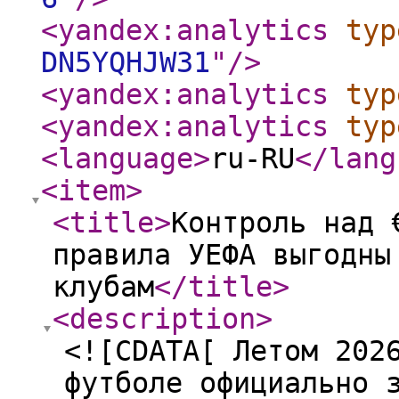
<yandex:analytics
typ
DN5YQHJW31
"
/>
<yandex:analytics
typ
<yandex:analytics
typ
<language
>
ru-RU
</lang
<item
>
<title
>
Контроль над 
правила УЕФА выгодны
клубам
</title
>
<description
>
<![CDATA[ Летом 202
футболе официально 