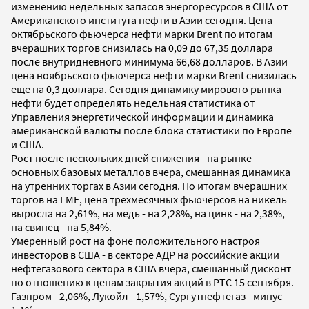
изменению недельных запасов энергоресурсов в США от
Американского института нефти в Азии сегодня. Цена
октябрьского фьючерса нефти марки Brent по итогам
вчерашних торгов снизилась на 0,09 до 67,35 доллара
после внутридневного минимума 66,68 долларов. В Азии
цена ноябрьского фьючерса нефти марки Brent снизилась
еще на 0,3 доллара. Сегодня динамику мирового рынка
нефти будет определять недельная статистика от
Управления энергетической информации и динамика
американской валюты после блока статистики по Европе
и США.
Рост после нескольких дней снижения - на рынке
основных базовых металлов вчера, смешанная динамика
на утренних торгах в Азии сегодня. По итогам вчерашних
торгов на LME, цена трехмесячных фьючерсов на никель
выросла на 2,61%, на медь - на 2,28%, на цинк - на 2,38%,
на свинец - на 5,84%.
Умеренный рост на фоне положительного настроя
инвесторов в США - в секторе АДР на российские акции
нефтегазового сектора в США вчера, смешанный дисконт
по отношению к ценам закрытия акций в РТС 15 сентября.
Газпром - 2,06%, Лукойл - 1,57%, Сургутнефтегаз - минус