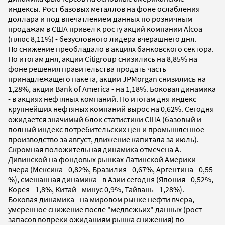
индексы. Рост базовых металлов на фоне ослабления
доллара и под впечатлением данных по розничным
продажам в США привел к росту акций компании Alcoa
(плюс 8,11%) - безусловного лидера вчерашнего дня.
Но снижение преобладало в акциях банковского сектора.
По итогам дня, акции Citigroup снизились на 8,85% на
фоне решения правительства продать часть
принадлежащего пакета, акции JPMorgan снизились на
1,28%, акции Bank of America - на 1,18%. Боковая динамика
- в акциях нефтяных компаний. По итогам дня индекс
крупнейших нефтяных компаний вырос на 0,62%. Сегодня
ожидается значимый блок статистики США (базовый и
полный индекс потребительских цен и промышленное
производство за август, движение капитала за июль).
Скромная положительная динамика отмечена А.
Дивинской на фондовых рынках Латинской Америки
вчера (Мексика - 0,82%, Бразилия - 0,67%, Аргентина - 0,55
%), смешанная динамика - в Азии сегодня (Япония - 0,52%,
Корея - 1,8%, Китай - минус 0,9%, Тайвань - 1,28%).
Боковая динамика - на мировом рынке нефти вчера,
умеренное снижение после "медвежьих" данных (рост
запасов вопреки ожиданиям рынка снижения) по