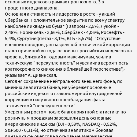
основных индексов в рамках прогнозного, 3-х
процентного диапазона.
Основная активность и лидерство в росте - у акций
Сбербанка. Положительное закрытие по всему спектру
наиболее ликвидных бумаг (Газпром - 2,5%, Лукойл -
2,48%, Норникель - 3,66%, Сбербанк - 4,06%, Роснефть -
5,4%, Сургутнефтегаз - 3,1%, ВТБ - 5,57%). "Отсутствие
внешних поводов для назревшей технической коррекции
стало причиной выхода основных российских индексов на
уровень, близкий к годовым максимумам, усилив
техническую "перекупленность" и увеличив вероятность
краткосрочного снижения в ближайшей перспективе",-
указывает А. Дивинская.
Сегодня сохранение нейтрального внешнего фона, по
мнению аналитика банка, не убережет основные
российские индексы от закономерной внутридневной
коррекции в силу явного преобладания факта
технической "перекупленности".
Умеренным ростом после благоприятной статистики по
розничным продажам завершили день основные
американские индексы (DJI - 0,59%, NASDAQ - 0,52%,
S&P500 - 0,31%), но отмечена аналитиком боковая
динамика фьючерсов на основные американские