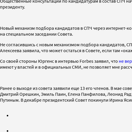
Общественные консультации по кандидатурам в состав СПЧ на
президенту.
Новый механизм подбора кандидатов в СПЧ через интернет-ко
на специальном заседании Совета.
Не согласившись с новым механизмом подбора кандидатов, СПЧ
Алексеева заявила, что может остаться в Совете, если там «о
Со своей стороны Юргенс в интервью Forbes заявил, что
не ве
имеют у властей и в официальных СМИ, не позволяет мне рассч
Ранее о выходе из совета заявили еще 13 его членов. В мае с
Дмитрий Орешкин, Эмиль Паин, Елена Панфилова, Леонид Радз
Путиным. В декабре президентский Совет покинули Ирина Ясин