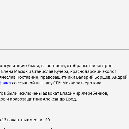
консультациях были, в частности, отобраны: филантроп
ы Елена Масюк и Станислав Кучера, краснодарский эколог
Вячеслав Поставнин, правозащитники Валерий Борщев, Андрей
факс»
со ссылкой на главу СПЧ Михаила Федотова.
датов были исключены адвокат Владимир Жеребенков,
ков и правозащитник Александр Брод.
13 вакантных мест из 40.