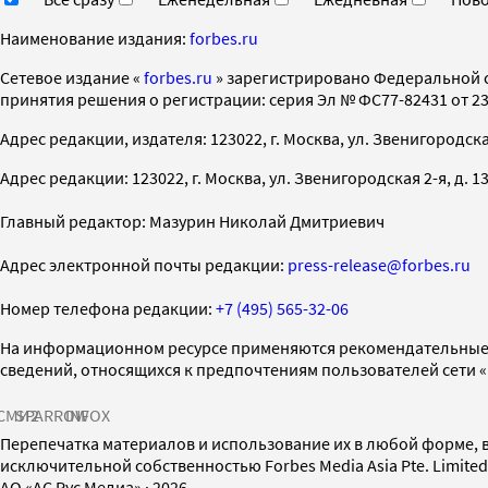
Наименование издания:
forbes.ru
Cетевое издание «
forbes.ru
» зарегистрировано Федеральной 
принятия решения о регистрации: серия Эл № ФС77-82431 от 23 
Адрес редакции, издателя: 123022, г. Москва, ул. Звенигородская 2-
Адрес редакции: 123022, г. Москва, ул. Звенигородская 2-я, д. 13, с
Главный редактор: Мазурин Николай Дмитриевич
Адрес электронной почты редакции:
press-release@forbes.ru
Номер телефона редакции:
+7 (495) 565-32-06
На информационном ресурсе применяются рекомендательные 
сведений, относящихся к предпочтениям пользователей сети 
СМИ2
SPARROW
INFOX
Перепечатка материалов и использование их в любой форме, в
исключительной собственностью Forbes Media Asia Pte. Limite
AO «АС Рус Медиа»
·
2026