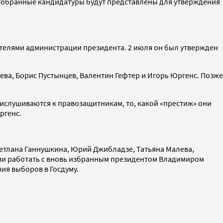
 отобранные кандидатуры будут представлены для утверждения
ителями администрации президента. 2 июля он был утвержден
ва, Борис Пустынцев, Валентин Гефтер и Игорь Юргенс. Позже
прислушиваются к правозащитникам, то, какой «престиж» они
ргенс.
Светлана Ганнушкина, Юрий Джибладзе, Татьяна Малева,
нии работать с вновь избранным президентом Владимиром
ия выборов в Госдуму.