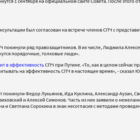
чнутся 1 сентября на официальном сайте Совета. После этого
нсультации был согласован на встрече членов СПЧ с представ
 покинули ряд правозащитников. В их числе, Людмила Алексее
кажутся порядочные, толковые люди».
рит в эффективность
СПЧ при Путине. «То, как в целом сейчас 
итывать на эффективность СПЧ в настоящее время», - сказал Ю
овет покинули Федор Лукьянов, Ида Куклина, Александр Аузан, 
иховский и Алексей Симонов. Часть из них заявили о нежела
а и Светлана Сорокина в знак несогласия с методами проведен