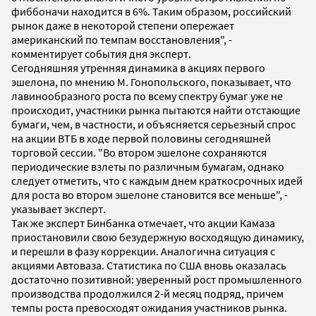
фиббоначи находится в 6%. Таким образом, российский
рынок даже в некоторой степени опережает
американский по темпам восстановления", -
комментирует события дня эксперт.
Сегодняшняя утренняя динамика в акциях первого
эшелона, по мнению М. Гонопольского, показывает, что
лавинообразного роста по всему спектру бумаг уже не
происходит, участники рынка пытаются найти отстающие
бумаги, чем, в частности, и объясняется серьезный спрос
на акции ВТБ в ходе первой половины сегодняшней
торговой сессии. "Во втором эшелоне сохраняются
периодические взлеты по различным бумагам, однако
следует отметить, что с каждым днем краткосрочных идей
для роста во втором эшелоне становится все меньше", -
указывает эксперт.
Так же эксперт Бинбанка отмечает, что акции Камаза
приостановили свою безудержную восходящую динамику,
и перешли в фазу коррекции. Аналогична ситуация с
акциями Автоваза. Статистика по США вновь оказалась
достаточно позитивной: уверенный рост промышленного
производства продолжился 2-й месяц подряд, причем
темпы роста превосходят ожидания участников рынка.