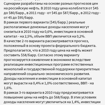
Сценарии разработаны на основе разных прогнозов цен
на российскую нефть. В 2010 году цена колеблется от $45
до $80/барр., в 2011 году - от $45 до $87/барр., в 2012 году -
от 45 до $95/барр.
В рамках первого варианта ($45/барр.) реальные
располагаемые денежные доходы населения могут
снизиться в 2010 году на 0,6%, инвестиции в основной
капитал - на 2,5%, объем ВВП увеличится на 0,2%.
В качестве 2-го варианта рассматривается прогноз,
положенный в основу проекта федерального бюджета.
Предполагается, что в 2010 году цена на нефть может
составить $58/барр. Согласно этому варианту
прогнозируется оживление в экономике вследствие
реализации инвестиционных программ естественных
монополий и государственной поддержки приоритетных
направлений социально-экономического развития.
Доходы населения и инвестиции в основной капитал
могут вырасти на 0,4% и 1,0% соответственно, ВВП - на
1,6%.
В рамках 3-го варианта в 2010 году предусматривается
повышение цены на нефть до $68/барр. В этих условиях
доходы населения могут увеличиться на 1,4%, инвестиции