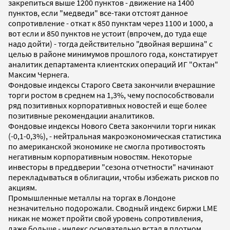
закрепиться выше 1200 пунктов - движение на 1400
пунктов, если "медведи" все-таки отстоят данное
сопротивление - откат к 850 пунктам через 1100 и 1000, а
вот если и 850 пунктов не устоит (впрочем, до туда еще
надо дойти) - тогда действительно "двойная вершина" с
целью в районе минимумов прошлого года, констатирует
аналитик департамента клиентских операций ИГ "Октан"
Максим Чернега.
Фондовые индексы Старого Света закончили вчерашние
торги ростом в среднем на 1,3%, чему поспособствовали
ряд позитивных корпоративных новостей и еще более
позитивные рекомендации аналитиков.
Фондовые индексы Нового Света закончили торги никак
(-0,1-0,3%), - нейтральная макроэкономическая статистика
по американской экономике не смогла противостоять
негативным корпоративным новостям. Некоторые
инвесторы в преддверии "сезона отчетности" начинают
перекладываться в облигации, чтобы избежать рисков по
акциям.
Промышленные металлы на торгах в Лондоне
незначительно подорожали. Сводный индекс биржи LME
никак не может пройти свой уровень сопротивления,
даже больше - индекс основательно встал в плотном