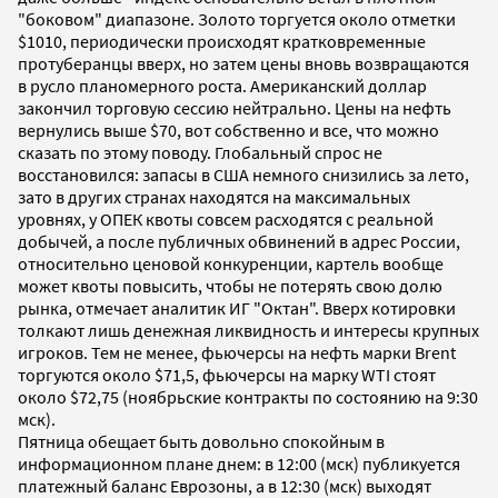
"боковом" диапазоне. Золото торгуется около отметки
$1010, периодически происходят кратковременные
протуберанцы вверх, но затем цены вновь возвращаются
в русло планомерного роста. Американский доллар
закончил торговую сессию нейтрально. Цены на нефть
вернулись выше $70, вот собственно и все, что можно
сказать по этому поводу. Глобальный спрос не
восстановился: запасы в США немного снизились за лето,
зато в других странах находятся на максимальных
уровнях, у ОПЕК квоты совсем расходятся с реальной
добычей, а после публичных обвинений в адрес России,
относительно ценовой конкуренции, картель вообще
может квоты повысить, чтобы не потерять свою долю
рынка, отмечает аналитик ИГ "Октан". Вверх котировки
толкают лишь денежная ликвидность и интересы крупных
игроков. Тем не менее, фьючерсы на нефть марки Brent
торгуются около $71,5, фьючерсы на марку WTI стоят
около $72,75 (ноябрьские контракты по состоянию на 9:30
мск).
Пятница обещает быть довольно спокойным в
информационном плане днем: в 12:00 (мск) публикуется
платежный баланс Еврозоны, а в 12:30 (мск) выходят