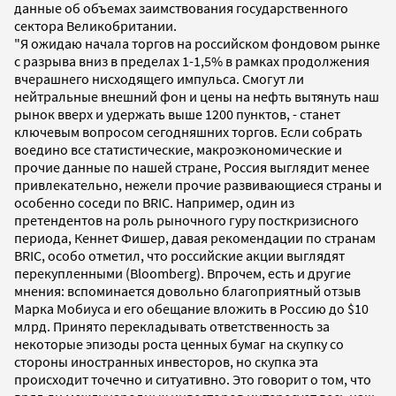
данные об объемах заимствования государственного
сектора Великобритании.
"Я ожидаю начала торгов на российском фондовом рынке
с разрыва вниз в пределах 1-1,5% в рамках продолжения
вчерашнего нисходящего импульса. Смогут ли
нейтральные внешний фон и цены на нефть вытянуть наш
рынок вверх и удержать выше 1200 пунктов, - станет
ключевым вопросом сегодняшних торгов. Если собрать
воедино все статистические, макроэкономические и
прочие данные по нашей стране, Россия выглядит менее
привлекательно, нежели прочие развивающиеся страны и
особенно соседи по BRIC. Например, один из
претендентов на роль рыночного гуру посткризисного
периода, Кеннет Фишер, давая рекомендации по странам
BRIC, особо отметил, что российские акции выглядят
перекупленными (Bloomberg). Впрочем, есть и другие
мнения: вспоминается довольно благоприятный отзыв
Марка Мобиуса и его обещание вложить в Россию до $10
млрд. Принято перекладывать ответственность за
некоторые эпизоды роста ценных бумаг на скупку со
стороны иностранных инвесторов, но скупка эта
происходит точечно и ситуативно. Это говорит о том, что