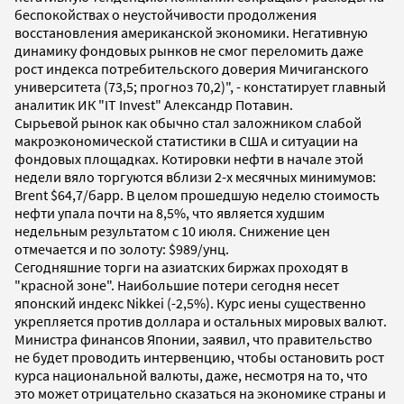
беспокойствах о неустойчивости продолжения
восстановления американской экономики. Негативную
динамику фондовых рынков не смог переломить даже
рост индекса потребительского доверия Мичиганского
университета (73,5; прогноз 70,2)", - констатирует главный
аналитик ИК "IT Invest" Александр Потавин.
Сырьевой рынок как обычно стал заложником слабой
макроэкономической статистики в США и ситуации на
фондовых площадках. Котировки нефти в начале этой
недели вяло торгуются вблизи 2-х месячных минимумов:
Brent $64,7/барр. В целом прошедшую неделю стоимость
нефти упала почти на 8,5%, что является худшим
недельным результатом с 10 июля. Снижение цен
отмечается и по золоту: $989/унц.
Сегодняшние торги на азиатских биржах проходят в
"красной зоне". Наибольшие потери сегодня несет
японский индекс Nikkei (-2,5%). Курс иены существенно
укрепляется против доллара и остальных мировых валют.
Министра финансов Японии, заявил, что правительство
не будет проводить интервенцию, чтобы остановить рост
курса национальной валюты, даже, несмотря на то, что
это может отрицательно сказаться на экономике страны и