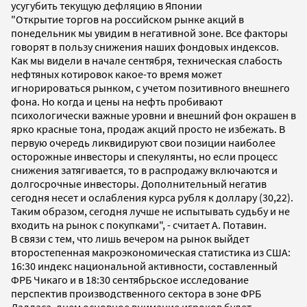
усугубить текущую дефляцию в Японии
"Открытие торгов на российском рынке акций в
понедельник мы увидим в негативной зоне. Все факторы
говорят в пользу снижения наших фондовых индексов.
Как мы видели в начале сентября, техническая слабость
нефтяных котировок какое-то время может
игнорироваться рынком, с учетом позитивного внешнего
фона. Но когда и цены на нефть пробивают
психологически важные уровни и внешний фон окрашен в
ярко красные тона, продаж акций просто не избежать. В
первую очередь ликвидируют свои позиции наиболее
осторожные инвесторы и спекулянты, но если процесс
снижения затягивается, то в распродажу включаются и
долгосрочные инвесторы. Дополнительный негатив
сегодня несет и ослабления курса рубля к доллару (30,22).
Таким образом, сегодня лучше не испытывать судьбу и не
входить на рынок с покупками", - считает А. Потавин.
В связи с тем, что лишь вечером на рынок выйдет
второстепенная макроэкономическая статистика из США:
16:30 индекс национальной активности, составленный
ФРБ Чикаго и в 18:30 сентябрьское исследование
перспектив производственного сектора в зоне ФРБ
Далласа, днем основное внимание игроков будет