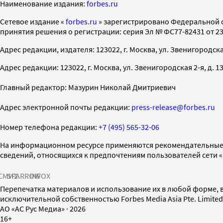
Наименование издания:
forbes.ru
Cетевое издание «
forbes.ru
» зарегистрировано Федеральной 
принятия решения о регистрации: серия Эл № ФС77-82431 от 23 
Адрес редакции, издателя: 123022, г. Москва, ул. Звенигородская 2-
Адрес редакции: 123022, г. Москва, ул. Звенигородская 2-я, д. 13, с
Главный редактор: Мазурин Николай Дмитриевич
Адрес электронной почты редакции:
press-release@forbes.ru
Номер телефона редакции:
+7 (495) 565-32-06
На информационном ресурсе применяются рекомендательные 
сведений, относящихся к предпочтениям пользователей сети 
СМИ2
SPARROW
INFOX
Перепечатка материалов и использование их в любой форме, в
исключительной собственностью Forbes Media Asia Pte. Limite
AO «АС Рус Медиа»
·
2026
16+