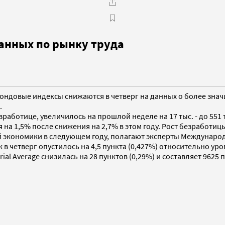
анных по рынку труда
фондовые индексы снижаются в четверг на данных о более знач
.
аботице, увеличилось на прошлой неделе на 17 тыс. - до 551 
 на 1,5% после снижения на 2,7% в этом году. Рост безработ
й экономики в следующем году, полагают эксперты Междунаро
 в четверг опустилось на 4,5 пункта (0,427%) относительно уро
l Average снизилась на 28 пунктов (0,29%) и составляет 9625 п