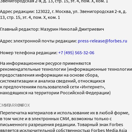
Звенигородская 2-я, д. 13, стр. 15, эт. 4, пом. X, ком. 1
Адрес редакции: 123022, г. Москва, ул. Звенигородская 2-я, д.
13, стр. 15, эт. 4, пом. X, ком. 1
Главный редактор: Мазурин Николай Дмитриевич
Адрес электронной почты редакции:
press-release@forbes.ru
Номер телефона редакции:
+7 (495) 565-32-06
На информационном ресурсе применяются
рекомендательные технологии (информационные технологии
предоставления информации на основе сбора,
систематизации и анализа сведений, относящихся
к предпочтениям пользователей сети «Интернет»,
находящихся на территории Российской Федерации)
СМИ2
SPARROW
INFOX
Перепечатка материалов и использование их в любой форме,
в том числе и в электронных СМИ, возможны только с
письменного разрешения редакции. Товарный знак Forbes
является исключительной собственностью Forbes Media Asia