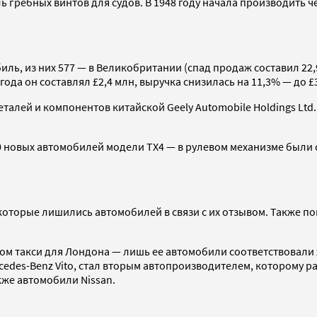
 гребных винтов для судов. В 1948 году начала производить че
ль, из них 577 — в Великобритании (спад продаж составил 22,9
ода он составлял £2,4 млн, выручка снизилась на 11,3% — до £3
талей и компонентов китайской Geely Automobile Holdings Ltd
00 новых автомобилей модели TX4 — в рулевом механизме бы
торые лишились автомобилей в связи с их отзывом. Также помо
ом такси для Лондона — лишь ее автомобили соответствовали 
rcedes-Benz Vito, стал вторым автопроизводителем, которому р
кже автомобили Nissan.