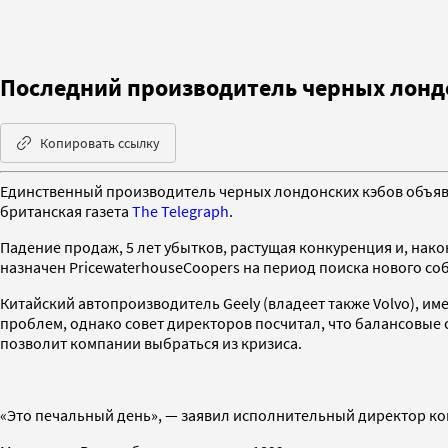
Последний производитель черных лондо
Копировать ссылку
Единственный производитель черных лондонских кэбов объяви
британская газета
The Telegraph
.
Падение продаж, 5 лет убытков, растущая конкуренция и, на
назначен PricewaterhouseCoopers на период поиска нового со
Китайский автопроизводитель Geely (владеет также Volvo), и
проблем, однако совет директоров посчитал, что балансовые 
позволит компании выбраться из кризиса.
«Это печальный день», — заявил исполнительный директор ко