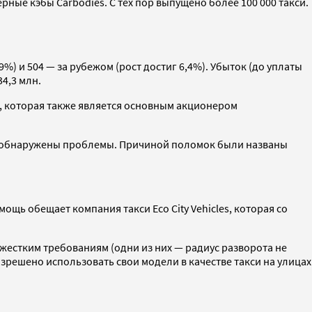
рные кэбы Carbodies. С тех пор выпущено более 100 000 такси.
%) и 504 — за рубежом (рост достиг 6,4%). Убыток (до уплаты
4,3 млн.
., которая также является основным акционером
ли обнаружены проблемы. Причиной поломок были названы
щь обещает компания такси Eco City Vehicles, которая со
жестким требованиям (одни из них — радиус разворота не
азрешено использовать свои модели в качестве такси на улицах