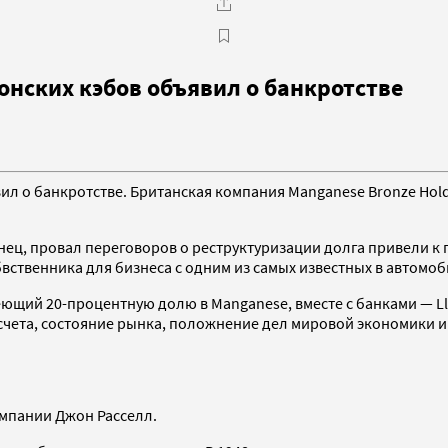
нских кэбов объявил о банкротстве
л о банкротстве. Британская компания Manganese Bronze Hold
конец, провал переговоров о реструктуризации долга привели
бвственника для бизнеса с одним из самых известных в автомо
меющий 20-процентную долю в Manganese, вместе с банками — 
счета, состояние рынка, положнение дел мировой экономики и 
мпании Джон Расселл.