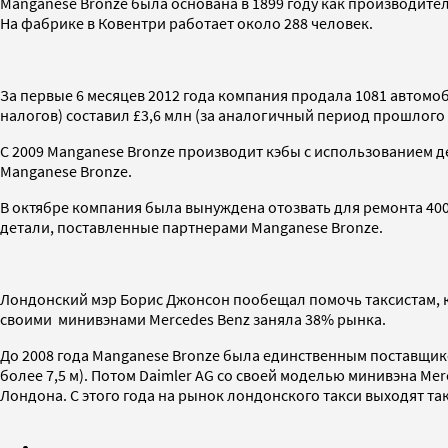
Manganese Bronze была основана в 1899 году как производитель
На фабрике в Ковентри работает около 288 человек.
За первые 6 месяцев 2012 года компания продала 1081 автомоби
налогов) составил £3,6 млн (за аналогичный период прошлого г
С 2009 Manganese Bronze производит кэбы с использованием де
Manganese Bronze.
В октябре компания была вынуждена отозвать для ремонта 4
детали, поставленные партнерами Manganese Bronze.
Лондонский мэр Борис Джонсон пообещал помочь таксистам, ко
своими минивэнами Mercedes Benz заняла 38% рынка.
До 2008 года Manganese Bronze была единственным поставщик
более 7,5 м). Потом Daimler AG со своей моделью минивэна Me
Лондона. С этого года на рынок лондонского такси выходят та