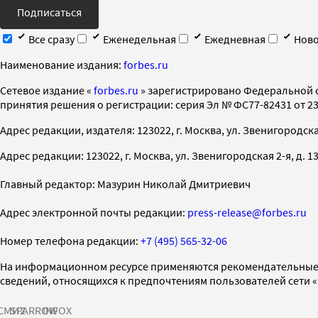
Подписаться
Все сразу
Еженедельная
Ежедневная
Ново
Наименование издания:
forbes.ru
Cетевое издание «
forbes.ru
» зарегистрировано Федеральной 
принятия решения о регистрации: серия Эл № ФС77-82431 от 23 
Адрес редакции, издателя: 123022, г. Москва, ул. Звенигородская 2-
Адрес редакции: 123022, г. Москва, ул. Звенигородская 2-я, д. 13, с
Главный редактор: Мазурин Николай Дмитриевич
Адрес электронной почты редакции:
press-release@forbes.ru
Номер телефона редакции:
+7 (495) 565-32-06
На информационном ресурсе применяются рекомендательные 
сведений, относящихся к предпочтениям пользователей сети 
СМИ2
SPARROW
INFOX