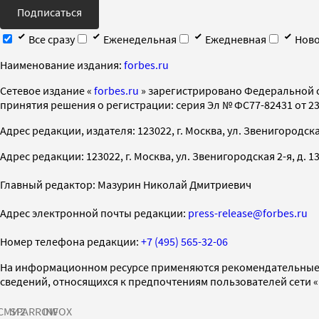
Подписаться
Все сразу
Еженедельная
Ежедневная
Ново
Наименование издания:
forbes.ru
Cетевое издание «
forbes.ru
» зарегистрировано Федеральной 
принятия решения о регистрации: серия Эл № ФС77-82431 от 23 
Адрес редакции, издателя: 123022, г. Москва, ул. Звенигородская 2-
Адрес редакции: 123022, г. Москва, ул. Звенигородская 2-я, д. 13, с
Главный редактор: Мазурин Николай Дмитриевич
Адрес электронной почты редакции:
press-release@forbes.ru
Номер телефона редакции:
+7 (495) 565-32-06
На информационном ресурсе применяются рекомендательные 
сведений, относящихся к предпочтениям пользователей сети 
СМИ2
SPARROW
INFOX