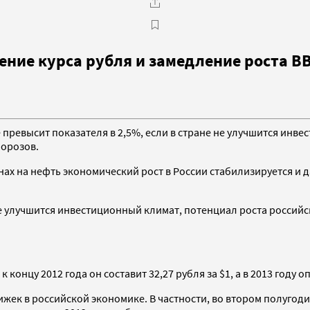
ние курса рубля и замедление роста В
не превысит показателя в 2,5%, если в стране не улучшится инв
Морозов.
ах на нефть экономический рост в России стабилизируется и д
е улучшится инвестиционный климат, потенциал роста российск
онцу 2012 года он составит 32,27 рубля за $1, а в 2013 году оп
жек в российской экономике. В частности, во втором полугод