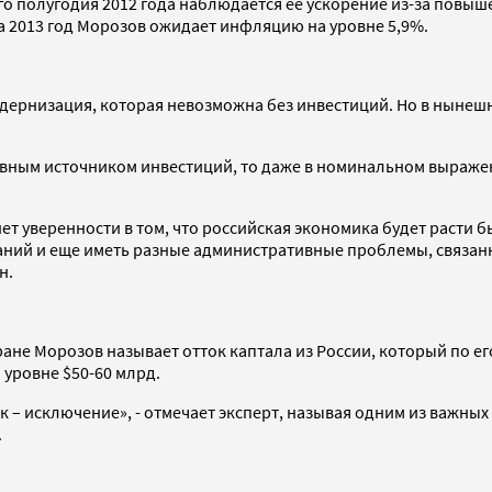
о полугодия 2012 года наблюдается ее ускорение из-за повыш
 2013 год Морозов ожидает инфляцию на уровне 5,9%.
рнизация, которая невозможна без инвестиций. Но в нынешних
овным источником инвестиций, то даже в номинальном выражен
ет уверенности в том, что российская экономика будет расти 
аний и еще иметь разные административные проблемы, связанн
н.
не Морозов называет отток каптала из России, который по его
 уровне $50-60 млрд.
ток – исключение», - отмечает эксперт, называя одним из важн
.