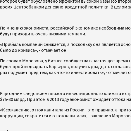
которое будет обусловлено эффектом высокой базы (со второг
время Центробанком денежно-кредитной политики. В целом за
По мнению экономиста, российской экономике необходима моде
будут приходить очень низкими темпами.
«Прибыль компаний снижается, а поскольку она является осн
было до кризиса», - отмечает он.
По словам Морозова, у бизнес-сообщества в настоящее время н
будет пройти двадцать барьеров, получить двадцать согласов
раз подумает пред тем, как что-то инвестировать», - отмечает о
Еще одним следствием плохого инвестиционного климата в стра
$75-80 млрд. При этом в 2013 году экономист ожидает оттока на
«К сожалению, отток капитала из России - это правило, а при
коррупции, сократится и отток капитала», - заключил Морозов