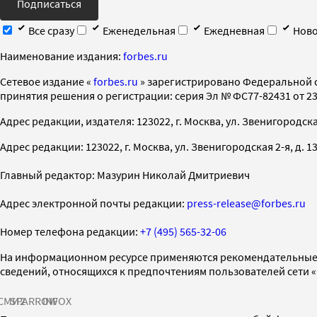
Подписаться
Все сразу
Еженедельная
Ежедневная
Ново
Наименование издания:
forbes.ru
Cетевое издание «
forbes.ru
» зарегистрировано Федеральной 
принятия решения о регистрации: серия Эл № ФС77-82431 от 23 
Адрес редакции, издателя: 123022, г. Москва, ул. Звенигородская 2-
Адрес редакции: 123022, г. Москва, ул. Звенигородская 2-я, д. 13, с
Главный редактор: Мазурин Николай Дмитриевич
Адрес электронной почты редакции:
press-release@forbes.ru
Номер телефона редакции:
+7 (495) 565-32-06
На информационном ресурсе применяются рекомендательные 
сведений, относящихся к предпочтениям пользователей сети 
СМИ2
SPARROW
INFOX