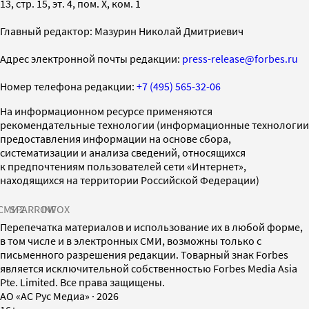
13, стр. 15, эт. 4, пом. X, ком. 1
Главный редактор: Мазурин Николай Дмитриевич
Адрес электронной почты редакции:
press-release@forbes.ru
Номер телефона редакции:
+7 (495) 565-32-06
На информационном ресурсе применяются
рекомендательные технологии (информационные технологии
предоставления информации на основе сбора,
систематизации и анализа сведений, относящихся
к предпочтениям пользователей сети «Интернет»,
находящихся на территории Российской Федерации)
СМИ2
SPARROW
INFOX
Перепечатка материалов и использование их в любой форме,
в том числе и в электронных СМИ, возможны только с
письменного разрешения редакции. Товарный знак Forbes
является исключительной собственностью Forbes Media Asia
Pte. Limited. Все права защищены.
AO «АС Рус Медиа»
·
2026