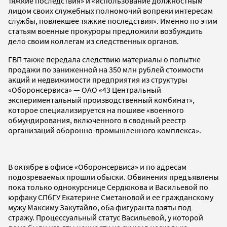
тяжкие последствия» и «использование должностным
лицом своих служебных полномочий вопреки интересам
службы, повлекшее тяжкие последствия». Именно по этим
статьям военные прокуроры предложили возбуждить
дело своим коллегам из следственных органов.
ГВП также передала следствию материалы о попытке
продажи по заниженной на 350 млн рублей стоимости
акций и недвижимости предприятия из структуры
«Оборонсервиса» — ОАО «43 Центральный
экспериментальный производственный комбинат»,
которое специализируется на пошиве «военного
обмундирования, включенного в сводный реестр
организаций оборонно-промышленного комплекса».
В октябре в офисе «Оборонсервиса» и по адресам
подозреваемых прошли обыски. Обвинения предъявлены
пока только однокурснице Сердюкова и Васильевой по
юрфаку СПбГУ Екатерине Сметановой и ее гражданскому
мужу Максиму Закутайло, оба фигуранта взяты под
стражу. Процессуальный статус Васильевой, у которой