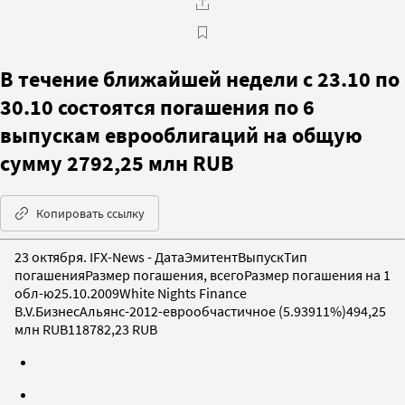
В течение ближайшей недели с 23.10 по
30.10 состоятся погашения по 6
выпускам еврооблигаций на общую
сумму 2792,25 млн RUB
Копировать ссылку
23 октября. IFX-News - ДатаЭмитентВыпускТип
погашенияРазмер погашения, всегоРазмер погашения на 1
обл-ю25.10.2009White Nights Finance
B.V.БизнесАльянс-2012-еврообчастичное (5.93911%)494,25
млн RUB118782,23 RUB