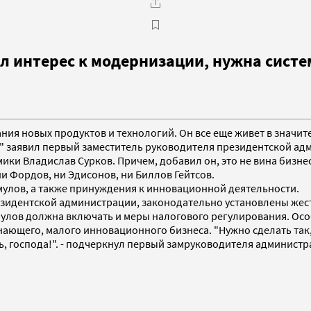
л интерес к модернизации, нужна систе
оздания новых продуктов и технологий. Он все еще живет в зна
и" заявил первый заместитель руководителя президентской ад
и Владислав Сурков. Причем, добавил он, это не вина бизнеса
ни Фордов, ни Эдисонов, ни Биллов Гейтсов.
имулов, а также принуждения к инновационной деятельности.
езидентской администрации, законодательно установлены жес
улов должна включать и меры налогового регулирования. Особ
нающего, малого инновационного бизнеса. "Нужно сделать так
, господа!". - подчеркнул первый замруководителя администр