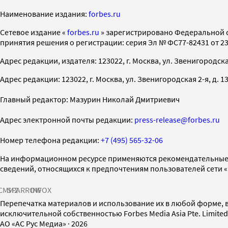
Наименование издания:
forbes.ru
Cетевое издание «
forbes.ru
» зарегистрировано Федеральной 
принятия решения о регистрации: серия Эл № ФС77-82431 от 23 
Адрес редакции, издателя: 123022, г. Москва, ул. Звенигородская 2-
Адрес редакции: 123022, г. Москва, ул. Звенигородская 2-я, д. 13, с
Главный редактор: Мазурин Николай Дмитриевич
Адрес электронной почты редакции:
press-release@forbes.ru
Номер телефона редакции:
+7 (495) 565-32-06
На информационном ресурсе применяются рекомендательные 
сведений, относящихся к предпочтениям пользователей сети 
СМИ2
SPARROW
INFOX
Перепечатка материалов и использование их в любой форме, в
исключительной собственностью Forbes Media Asia Pte. Limite
AO «АС Рус Медиа»
·
2026