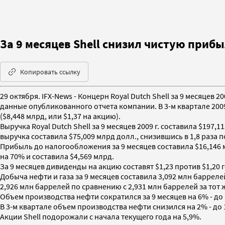
За 9 месяцев Shell снизил чистую прибыл
Копировать ссылку
29 октября. IFX-News - Концерн Royal Dutch Shell за 9 месяцев 
данные опубликованного отчета компании. В 3-м квартале 2009 г
($8,448 млрд, или $1,37 на акцию).
Выручка Royal Dutch Shell за 9 месяцев 2009 г. составила $197,
выручка составила $75,009 млрд долл., снизившись в 1,8 раза по
Прибыль до налогообложения за 9 месяцев составила $16,146 м
на 70% и составила $4,569 млрд.
За 9 месяцев дивиденды на акцию составят $1,23 против $1,20 г
Добыча нефти и газа за 9 месяцев составила 3,092 млн барреле
2,926 млн баррелей по сравнению с 2,931 млн баррелей за тот 
Объем производства нефти сократился за 9 месяцев на 6% - до 
В 3-м квартале объем производства нефти снизился на 2% - до 1
Акции Shell подорожали с начала текущего года на 5,9%.