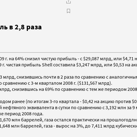
ь в 2,8 раза
2009 г. на 64% снизил чистую прибыль - с $29,087 млрд, или $4,7
. чистая прибыль Shell составила $3,247 млрд, или $0,53 на ак
113 млрд, снизившись почти в 2 раза по сравнению с аналогичным 
 сравнению с 3-м кварталом 2008 г. ($131,567 млрд).
лрд, снизившись на 69% по сравнению с тем же периодом 2008 
одом ранее (по итогам 3-го квартала - $0,42 на акцию против $0
й нефтяного эквивалента в сутки по сравнению с 3,192 млн за 9
же период 2008 года.
1,670 млн баррелей, газа остался практически на прошлогодлне
,648 млн баррелей, газа - вырос на 3%, до 7,411 млрд кубически