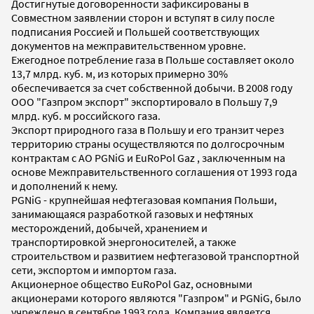
Достигнутые договоренности зафиксированы в
Совместном заявлении сторон и вступят в силу после
подписания Россией и Польшей соответствующих
документов на межправительственном уровне.
Ежегодное потребление газа в Польше составляет около
13,7 млрд. куб. м, из которых примерно 30%
обеспечивается за счет собственной добычи. В 2008 году
ООО "Газпром экспорт" экспортировало в Польшу 7,9
млрд. куб. м российского газа.
Экспорт природного газа в Польшу и его транзит через
территорию страны осуществляются по долгосрочным
контрактам с АО PGNiG и EuRoPol Gaz , заключенным на
основе Межправительственного соглашения от 1993 года
и дополнений к нему.
PGNiG - крупнейшая нефтегазовая компания Польши,
занимающаяся разработкой газовых и нефтяных
месторождений, добычей, хранением и
транспортировкой энергоносителей, а также
строительством и развитием нефтегазовой транспортной
сети, экспортом и импортом газа.
Акционерное общество EuRoPol Gaz, основными
акционерами которого являются "Газпром" и PGNiG, было
учреждено в сентябре 1993 года. Компания является