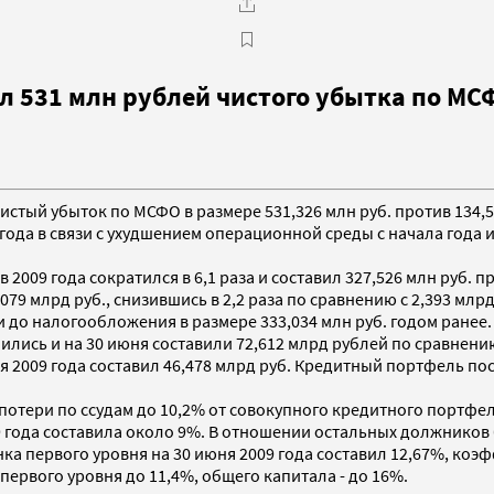
ил 531 млн рублей чистого убытка по МС
 чистый убыток по МСФО в размере 531,326 млн руб. против 134,
 года в связи с ухудшением операционной среды с начала года
009 года сократился в 6,1 раза и составил 327,526 млн руб. пр
9 млрд руб., снизившись в 2,2 раза по сравнению с 2,393 млрд 
и до налогообложения в размере 333,034 млн руб. годом ранее.
нились и на 30 июня составили 72,612 млрд рублей по сравнени
ня 2009 года составил 46,478 млрд руб. Кредитный портфель по
потери по ссудам до 10,2% от совокупного кредитного портфеля
9 года составила около 9%. В отношении остальных должников
а первого уровня на 30 июня 2009 года составил 12,67%, коэф
ервого уровня до 11,4%, общего капитала - до 16%.