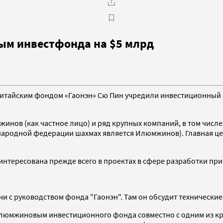
ым инвестфонда на $5 млрд
айским фондом «Гаонэн» Сю Пин учредили инвестиционный фо
инов (как частное лицо) и ряд крупных компаний, в том числе
народной федерации шахмах является Илюмжинов). Главная ц
аинтересована прежде всего в проектах в сфере разработки при
и с руководством фонда "Гаонэн". Там он обсудит технически
 Илюмжиновым инвестиционного фонда совместно с одним из 