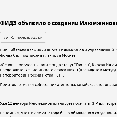
ФИДЭ объявило о создании Илюмжинов
Копировать ссылку
Бывший глава Калмыкии Кирсан Илюмжинов и управляющий кит
фонда был подписан в пятницу в Москве.
«Основными участниками фонда станут "Гаонэн", Кирсан Илюмж
представителя элистинского офиса ФИДЭ (президетом Между
на территории России и стран СНГ.
При этом, отметил собеседник агентства, китайская сторона з
Уже 12 декабря Илюмжинов планирует посетить КНР для встреч
Напомним, что в июле 2012 года было объявлено о создании