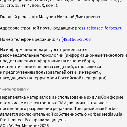
13, стр. 15, эт. 4, пом. X, ком. 1
Главный редактор: Мазурин Николай Дмитриевич
Адрес электронной почты редакции:
press-release@forbes.ru
Номер телефона редакции:
+7 (495) 565-32-06
На информационном ресурсе применяются
рекомендательные технологии (информационные технологии
предоставления информации на основе сбора,
систематизации и анализа сведений, относящихся
к предпочтениям пользователей сети «Интернет»,
находящихся на территории Российской Федерации)
СМИ2
SPARROW
INFOX
Перепечатка материалов и использование их в любой форме,
в том числе и в электронных СМИ, возможны только с
письменного разрешения редакции. Товарный знак Forbes
является исключительной собственностью Forbes Media Asia
Pte. Limited. Все права защищены.
AO «АС Рус Медиа»
·
2026