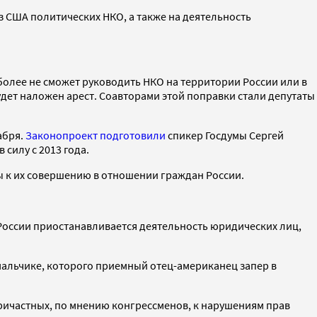
з США политических НКО, а также на деятельность
более не сможет руководить НКО на территории России или в
удет наложен арест. Соавторами этой поправки стали депутаты
абря.
Законопроект подготовили
спикер Госдумы Сергей
силу с 2013 года.
 к их совершению в отношении граждан России.
 России приостанавливается деятельность юридических лиц,
мальчике, которого приемный отец-американец запер в
причастных, по мнению конгрессменов, к нарушениям прав