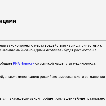
анцами
нии законопроект о мерах воздействия на лиц, причастных к
ак называемый «закон Димы Яковлева» будет рассмотрен в
сообщает
РИА Новости
со ссылкой на депутата-единоросса,
етей, а также денонсацию российско-американского соглашения
ся, так как, если закон пройдет, соглашение будет разорвано