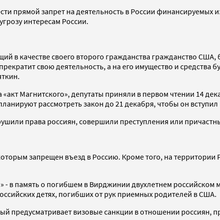
сти прямой запрет на деятельность в России финансируемых и
угрозу интересам России.
щий в качестве своего второго гражданства гражданство США, 
екратит свою деятельность, а на его имущество и средства б
яткин.
 «акт Магнитского», депутаты приняли в первом чтении 14 дек
анируют рассмотреть закон до 21 декабря, чтобы он вступил в 
ушили права россиян, совершили преступления или причастны
которым запрещен въезд в Россию. Кроме того, на территории
 - в память о погибшем в Вирджинии двухлетнем российском 
российских детях, погибших от рук приемных родителей в США.
орый предусматривает визовые санкции в отношении россиян, 