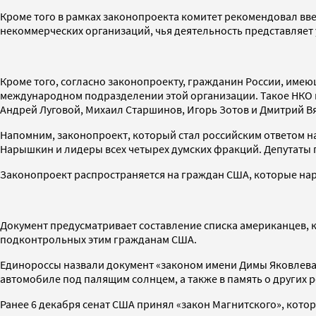
Кроме того в рамках законопроекта комитет рекомендовал вве
некоммерческих организаций, чья деятельность представляет 
Кроме того, согласно законопроекту, гражданин России, имею
международном подразделении этой организации. Такое НКО пр
Андрей Луговой, Михаил Старшинов, Игорь Зотов и Дмитрий В
Напомним, законопроект, который стал российским ответом на
Нарышкин и лидеры всех четырех думских фракций. Депутаты пл
Законопроект распространяется на граждан США, которые нар
Документ предусматривает составление списка американцев, 
подконтрольных этим гражданам США.
Единороссы назвали документ «законом имени Димы Яковлева»
автомобиле под палящим солнцем, а также в память о других 
Ранее 6 декабря сенат США принял «закон Магнитского», кот