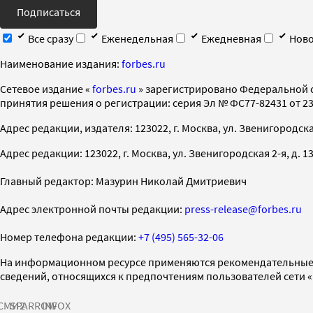
Подписаться
Все сразу
Еженедельная
Ежедневная
Ново
Наименование издания:
forbes.ru
Cетевое издание «
forbes.ru
» зарегистрировано Федеральной 
принятия решения о регистрации: серия Эл № ФС77-82431 от 23 
Адрес редакции, издателя: 123022, г. Москва, ул. Звенигородская 2-
Адрес редакции: 123022, г. Москва, ул. Звенигородская 2-я, д. 13, с
Главный редактор: Мазурин Николай Дмитриевич
Адрес электронной почты редакции:
press-release@forbes.ru
Номер телефона редакции:
+7 (495) 565-32-06
На информационном ресурсе применяются рекомендательные 
сведений, относящихся к предпочтениям пользователей сети 
СМИ2
SPARROW
INFOX