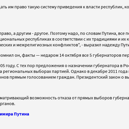
ать им право такую систему приведения к власти республик, к
аво, а другим - другое. Поэтому надо, по словам Путина, все 
циональных республиках в соответствии с их традициями и их 
еских и межрелигиозных конфликтов", - выразил надежду Пут
помнил он, факты — недаром 14 октября все 5 губернаторов пе
5 году. С тех пор предложения о назначении губернатора в Р
 региональных выборах партией. Однако в декабре 2011 года
нов прямым голосованием граждан. Президентский закон о выб
сматривающий возможность отказа от прямых выборов губернато
рганов.
димира Путина