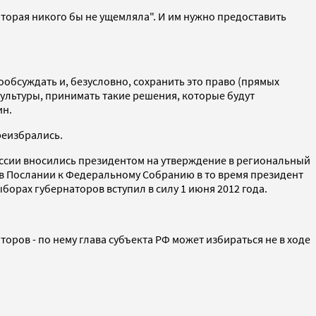
оторая никого бы не ущемляла". И им нужно предоставить
пообсуждать и, безусловно, сохранить это право (прямых
культуры, принимать такие решения, которые будут
ин.
реизбрались.
оссии вносились президентом на утверждение в региональный
 в Послании к Федеральному Собранию в то время президент
орах губернаторов вступил в силу 1 июня 2012 года.
ров - по нему глава субъекта РФ может избираться не в ходе