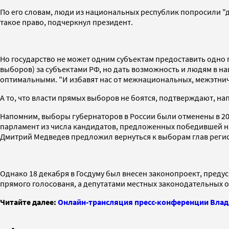
По его словам, люди из национальных республик попросили "д
такое право, подчеркнул президент.
Но государство не может одним субъектам предоставить одно пр
выборов) за субъектами РФ, но дать возможность и людям в на
оптимальными. "И избавят нас от межнациональных, межэтнич
А то, что власти прямых выборов не боятся, подтверждают, на
Напомним, выборы губернаторов в России были отменены в 200
парламент из числа кандидатов, предложенных победившей на
Дмитрий Медведев предложил вернуться к выборам глав регио
Однако 18 декабря в Госдуму был внесен законопроект, преду
прямого голосованя, а депутатами местных законодательных о
Читайте далее:
Онлайн-трансляция пресс-конференции Вла