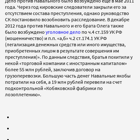
Дело против Навального было возбуждено еще в мае 2011
года. Через год кировские следователи закрыли его за
отсутствием состава преступления, однако руководство
СК постановило возобновить расследование. В декабре
2012 года против Навального и его брата Олега также
было возбуждено
уголовное дело
по ч.4 ст.159 УК РФ
(мошенничество) и п.п. «а,б» ч.2 ст.174.1 УК РФ
(легализация денежных средств или иного имущества,
приобретенных лицом в результате совершения им
преступления)». По данным следствия, братья похитили у
некой «торговой компании с иностранным капиталом»
более 55 млн рублей, заключив договор на
грузоперевозки. Большую часть денег Навальные якобы
потратили на себя, а 19 млн рублей перевели на счет
подконтрольной «Кобяковской фабрики по
лозоплетению».