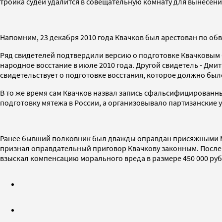
тройка судей удалится в совещательную комнату для вынесени
Напомним, 23 декабря 2010 года Квачков был арестован по о
Ряд свидетелей подтвердили версию о подготовке Квачковым 
народное восстание в июле 2010 года. Другой свидетель - Д
свидетельствует о подготовке восстания, которое должно бы
В то же время сам Квачков назвал запись сфальсифицированны
подготовку мятежа в России, а организовывало партизанские у
Ранее бывший полковник был дважды оправдан присяжными Мос
признал оправдательный приговор Квачкову законным. После ч
взыскал компенсацию морального вреда в размере 450 000 руб