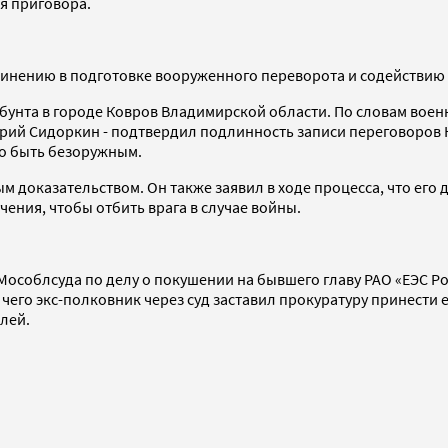
я приговора.
бвинению в подготовке вооруженного переворота и содействию
бунта в городе Ковров Владимирской области. По словам вое
митрий Сидоркин - подтвердил подлинность записи переговоро
ло быть безоружным.
м доказательством. Он также заявил в ходе процесса, что его
чения, чтобы отбить врага в случае войны.
облсуда по делу о покушении на бывшего главу РАО «ЕЭС Росс
его экс-полковник через суд заставил прокуратуру принести 
лей.