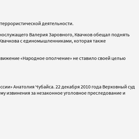
 террористической деятельности.
ннослужащего Валерия Заровного, Квачков обещал поднять
в Квачкова с единомышленниками, которая также
 движение «Народное ополчение» не ставило своей целью
ии» Анатолия Чубайса. 22 декабря 2010 года Верховный суд
ему извинения за незаконное уголовное преследование и