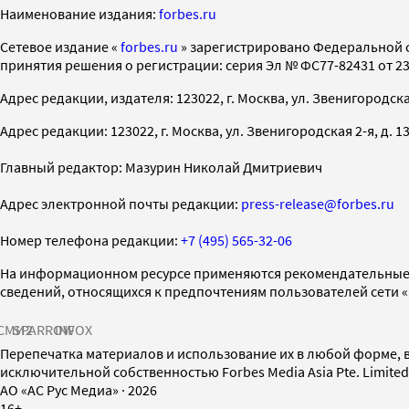
Наименование издания:
forbes.ru
Cетевое издание «
forbes.ru
» зарегистрировано Федеральной 
принятия решения о регистрации: серия Эл № ФС77-82431 от 23 
Адрес редакции, издателя: 123022, г. Москва, ул. Звенигородская 2-
Адрес редакции: 123022, г. Москва, ул. Звенигородская 2-я, д. 13, с
Главный редактор: Мазурин Николай Дмитриевич
Адрес электронной почты редакции:
press-release@forbes.ru
Номер телефона редакции:
+7 (495) 565-32-06
На информационном ресурсе применяются рекомендательные 
сведений, относящихся к предпочтениям пользователей сети 
СМИ2
SPARROW
INFOX
Перепечатка материалов и использование их в любой форме, в
исключительной собственностью Forbes Media Asia Pte. Limite
AO «АС Рус Медиа»
·
2026
16+