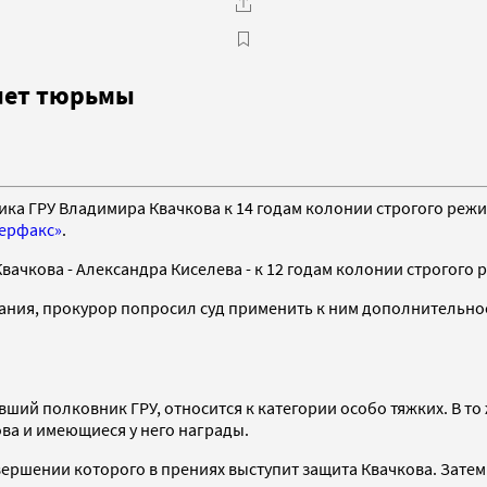
лет тюрьмы
ка ГРУ Владимира Квачкова к 14 годам колонии строгого реж
ерфакс»
.
ачкова - Александра Киселева - к 12 годам колонии строгого 
ния, прокурор попросил суд применить к ним дополнительное 
ший полковник ГРУ, относится к категории особо тяжких. В то
ва и имеющиеся у него награды.
вершении которого в прениях выступит защита Квачкова. Затем