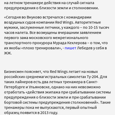
на летном тренажере действия на случай сигнала
предупреждения о близости земли и столкновении.
«Сегодня во Внуково встречался с командирами
воздушных судов компании Red Wings. Авторитетные
мужики, заслуженные летчики, у каждого – по 10-15 тысяч
часов налета. Все возмущены вчерашним заявлением
первого зама московского межрегионального
транспортного прокурора Мурада Кехлерова – о том, что
их якобы «плохо тренировали», -
пишет
Лебедев у себя в
ЖЖ.
Бизнесмен поясняет, что Red Wings летает на новых
российских среднемагистральных самолетах Ту-204. Для
таких лайнеров есть два летных тренажера в Санкт-
Петербурге и Ульяновске, однако на них невозможно
отработать «действия экипажа при срабатывании системы
предупреждения о близости земли и при срабатывании
бортовой системы предупреждения столкновений». Такие
тренажеры пока не выпускаются, первый опытный
образец появится в 2013 году.