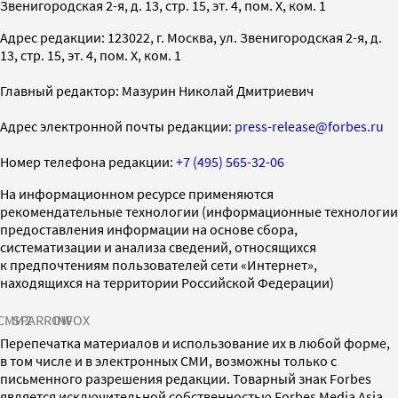
Звенигородская 2-я, д. 13, стр. 15, эт. 4, пом. X, ком. 1
Адрес редакции: 123022, г. Москва, ул. Звенигородская 2-я, д.
13, стр. 15, эт. 4, пом. X, ком. 1
Главный редактор: Мазурин Николай Дмитриевич
Адрес электронной почты редакции:
press-release@forbes.ru
Номер телефона редакции:
+7 (495) 565-32-06
На информационном ресурсе применяются
рекомендательные технологии (информационные технологии
предоставления информации на основе сбора,
систематизации и анализа сведений, относящихся
к предпочтениям пользователей сети «Интернет»,
находящихся на территории Российской Федерации)
СМИ2
SPARROW
INFOX
Перепечатка материалов и использование их в любой форме,
в том числе и в электронных СМИ, возможны только с
письменного разрешения редакции. Товарный знак Forbes
является исключительной собственностью Forbes Media Asia