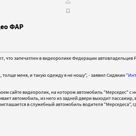
део ФАР
ет, что запечатлен в видеоролике Федерации автовладельцев 
ше, толще меня, и такую одежду я не ношу", - заявил Сидякин
"Ин
оем сайте видеоролик, на котором автомобиль "Мерседес" с 
живает автомобиль, из него из задней двери выходит пассажи
приглашается в служебный автомобиль водителя "Мерседеса", г