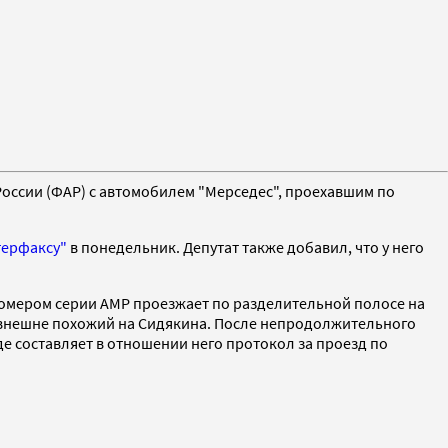
России (ФАР) с автомобилем "Мерседес", проехавшим по
терфаксу"
в понедельник. Депутат также добавил, что у него
номером серии АМР проезжает по разделительной полосе на
р, внешне похожий на Сидякина. После непродолжительного
де составляет в отношении него протокол за проезд по