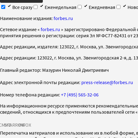
Все сразу
Еженедельная
Ежедневная
Ново
Наименование издания:
forbes.ru
Cетевое издание «
forbes.ru
» зарегистрировано Федеральной 
принятия решения о регистрации: серия Эл № ФС77-82431 от 23 
Адрес редакции, издателя: 123022, г. Москва, ул. Звенигородская 2-
Адрес редакции: 123022, г. Москва, ул. Звенигородская 2-я, д. 13, с
Главный редактор: Мазурин Николай Дмитриевич
Адрес электронной почты редакции:
press-release@forbes.ru
Номер телефона редакции:
+7 (495) 565-32-06
На информационном ресурсе применяются рекомендательные 
сведений, относящихся к предпочтениям пользователей сети 
СМИ2
SPARROW
INFOX
Перепечатка материалов и использование их в любой форме, в