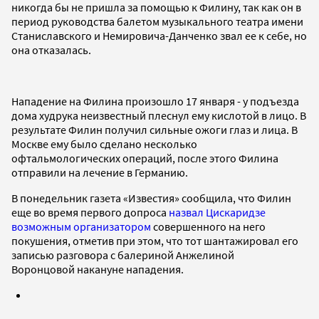
никогда бы не пришла за помощью к Филину, так как он в
период руководства балетом музыкального театра имени
Станиславского и Немировича-Данченко звал ее к себе, но
она отказалась.
Нападение на Филина произошло 17 января - у подъезда
дома худрука неизвестный плеснул ему кислотой в лицо. В
результате Филин получил сильные ожоги глаз и лица. В
Москве ему было сделано несколько
офтальмологических операций, после этого Филина
отправили на лечение в Германию.
В понедельник газета «Известия» сообщила, что Филин
еще во время первого допроса
назвал Цискаридзе
возможным организатором
совершенного на него
покушения, отметив при этом, что тот шантажировал его
записью разговора с балериной Анжелиной
Воронцовой накануне нападения.