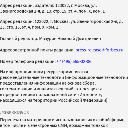
Адрес редакции, издателя: 123022, г. Москва, ул.
Звенигородская 2-я, д. 13, стр. 15, эт. 4, пом. X, ком. 1
Адрес редакции: 123022, г. Москва, ул. Звенигородская 2-я, д.
13, стр. 15, эт. 4, пом. X, ком. 1
Главный редактор: Мазурин Николай Дмитриевич
Адрес электронной почты редакции:
press-release@forbes.ru
Номер телефона редакции:
+7 (495) 565-32-06
На информационном ресурсе применяются
рекомендательные технологии (информационные технологии
предоставления информации на основе сбора,
систематизации и анализа сведений, относящихся
к предпочтениям пользователей сети «Интернет»,
находящихся на территории Российской Федерации)
СМИ2
SPARROW
INFOX
Перепечатка материалов и использование их в любой форме,
в том числе и в электронных СМИ, возможны только с