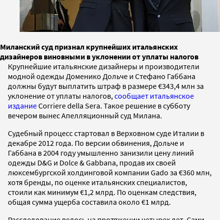
Миланский суд признал крупнейших итальянских
дизайнеров виновными в уклонении от уплаты налогов
Крупнейшие итальянские дизайнеры и производители
модной одежды Доменико Дольче и Стефано Габбана
должны будут выплатить штраф в размере €343,4 млн за
уклонение от уплаты налогов,
сообщает итальянское
издание
Corriere della Sera. Такое решение в субботу
вечером вынес Апелляционный суд Милана.
Судебный процесс стартовал в Верховном суде Италии в
декабре 2012 года. По версии обвинения, Дольче и
Габбана в 2004 году умышленно занизили цену линий
одежды D&G и Dolce & Gabbana, продав их своей
люксембургской холдинговой компании Gado за €360 млн,
хотя бренды, по оценке итальянских специалистов,
стоили как минимум €1,2 млрд. По оценкам следствия,
общая сумма ущерба составила около €1 млрд.
Расследование велось на протяжении четырех лет. Сами