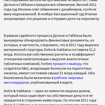
Дольче и Габбана отрицали все обвинения. Весной 2011
года суд Милана снял обвинения с дизайнеров, сочтя их
вину недоказанной. В ноябре Кассационный суд Италии
аннулировал это решение и отправил дело на пересмотр.
В рамках судебного процесса Дольче и Габбана были
вынуждены обнародовать финансовые документы, из
которых, в частности, следовало, что в 2011 году выручка
материнской структуры Dolce & Gabbana составила $1,5
млрд. Используя собственные расчеты и коэффициент
отношения капитализации к выручке аналогичных
публичных компаний, Forbes
пришел к выводу
, что
создатели D&G, владеющие бизнесом на паритетных
началах, имеют состояние свыше $1 млрд каждый. Оба
бизнесмена были включены в
рейтинг мировых
миллиардеров
, опубликованный в марте.
Dolce & Gabbana — один из немногих модных домов,
который пока существует на собственные деньги и не
нуждается в сторонних инвесторах. По итогам 2011 года
Dolce & Gabbana и ее лицензионные партнеры получили