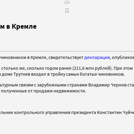
м в Кремле
чиновником в Кремле, свидетельствует
декларация
, опублико
и столько же, сколько годом ранее (211,6 млн рублей). При эт
 доме Трутнев входил в тройку самых богатых чиновников.
турным связям с зарубежными странами Владимир Чернов стал
а, полученные от продажи недвижимости.
льник контрольного управления президента Константин Чуйченк