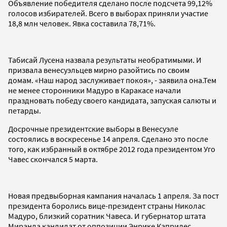
Объявление победителя сделано после подсчета 99,12%
голосов избирателей. Всего в выборах приняли участие
18,8 млн человек. Явка составила 78,71%.
Табисай Лусена назвала результаты необратимыми. И
призвала венесуэльцев мирно разойтись по своим
домам. «Наш народ заслуживает покоя», - заявила она.Тем
не менее сторонники Мадуро в Каракасе начали
праздновать победу своего кандидата, запуская салюты и
петарды.
Досрочные президентские выборы в Венесуэле
состоялись в воскресенье 14 апреля. Сделано это после
того, как избранный в октябре 2012 года президентом Уго
Чавес скончался 5 марта.
Новая предвыборная кампания началась 1 апреля. За пост
президента боролись вице-президент страны Николас
Мадуро, близкий соратник Чавеса. И губернатор штата
Миранда кандидат от оппозиции Энрике Каприлес,