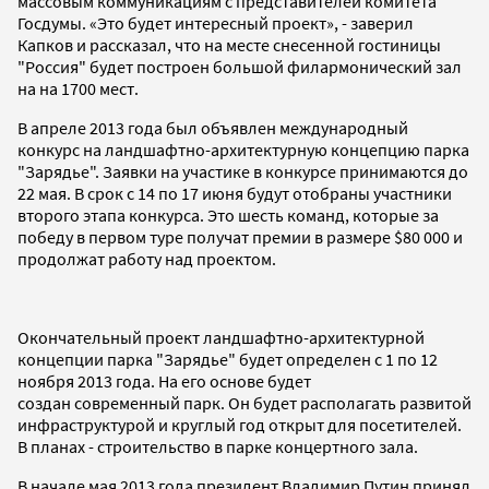
массовым коммуникациям с представителей комитета
Госдумы. «Это будет интересный проект», - заверил
Капков и рассказал, что на месте снесенной гостиницы
"Россия" будет построен большой филармонический зал
на на 1700 мест.
В апреле 2013 года был объявлен международный
конкурс на ландшафтно-архитектурную концепцию парка
"Зарядье". Заявки на участике в конкурсе принимаются до
22 мая. В срок с 14 по 17 июня будут отобраны участники
второго этапа конкурса. Это шесть команд, которые за
победу в первом туре получат премии в размере $80 000 и
продолжат работу над проектом.
Окончательный проект ландшафтно-архитектурной
концепции парка "Зарядье" будет определен с 1 по 12
ноября 2013 года. На его основе будет
создан современный парк. Он будет располагать развитой
инфраструктурой и круглый год открыт для посетителей.
В планах - строительство в парке концертного зала.
В начале мая 2013 года президент Владимир Путин принял