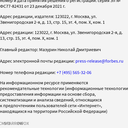
номер и дата принятия решения о регистрации: серия Эл №
ФС77-82431 от 23 декабря 2021 г.
Адрес редакции, издателя: 123022, г. Москва, ул.
Звенигородская 2-я, д. 13, стр. 15, эт. 4, пом. X, ком. 1
Адрес редакции: 123022, г. Москва, ул. Звенигородская 2-я, д.
13, стр. 15, эт. 4, пом. X, ком. 1
Главный редактор: Мазурин Николай Дмитриевич
Адрес электронной почты редакции:
press-release@forbes.ru
Номер телефона редакции:
+7 (495) 565-32-06
На информационном ресурсе применяются
рекомендательные технологии (информационные технологии
предоставления информации на основе сбора,
систематизации и анализа сведений, относящихся
к предпочтениям пользователей сети «Интернет»,
находящихся на территории Российской Федерации)
СМИ2
SPARROW
INFOX