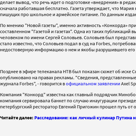
делает вывод, что речь идет о подготовке «внедрения» в реда
сначала работавшая бесплатно. Газета утверждает, что Мария
пишущих про школьное и армейское питание. По данным издан
По мнению "Новой газеты", именно активность «Конкорда» пр
составленном "Газетой и газетах". Одна из таких публикаций
человеком по имени Сергей Соловьев. Соловьев был представл
стало известно, что Соловьев подал в суд на Forbes, потребо
недостоверную информацию о нем и якобы разрушившего его
Позднее в эфире телеканала НТВ был показан сюжет об иске Со
опубликовано на правах рекламы. "Сведения, представленные
журнала Forbes", - говорится в
официальном заявлении
Axel Sp
Компания "Конкорд" известна как главный подрядчик Минобор
компания сервировала банкет по случаю инаугурации президен
петербургский ресторатор Евгений Пригожин прошел путь от
Читайте далее:
Расследование: как личный кулинар Путина 