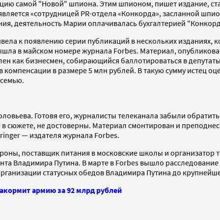
кцию самой "Новой" шпиона. Этим шпионом, пишет издание, ста
 является «сотрудницей PR-отдела «Конкорда», засланной шпи
ия, деятельность Марии оплачивалась бухгалтерией "Конкорд
ивела к появлению серии публикаций в нескольких изданиях, 
 вышла в майском номере журнала Forbes. Материал, опубликов
ен как бизнесмен, собирающийся баллотироваться в депутаты 
вав компенсации в размере 5 млн рублей. В такую сумму истец 
 семью.
ловьева. Готовя его, журналисты телеканала забыли обратитьс
 в сюжете, не достоверны. Материал смонтирован и преподнес
ringer — издателя журнала Forbes.
оны, поставщик питания в московские школы и организатор т
та Владимира Путина. В марте в Forbes вышло расследование о
 организации статусных обедов Владимира Путина до крупней
накормит армию за 92 млрд рублей