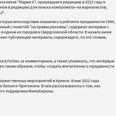
ла некая "Мария Х.", пришедшая в редакцию в 2012 году и
оном в редакцию для поиска компромата» на журналистов,
а".
которые впоследствии оказались в рейтинге продажности СМИ,
анный с пометой "на правах рекламы", содержал интервью с
в одном из городов в Свердловской области. В начале июня
оценил публикацию материала, содержащего, по его словам,
я в Forbes за комментарием, а также упомянуть, что интервью
ен таким образом, чтобы создать впечатление о продажности
оржественных мероприятий в Кремле. В мае 2012 года
 бизнесе Пригожина. В нем рассказывалось о том, как
шего подрядчика Минобороны.