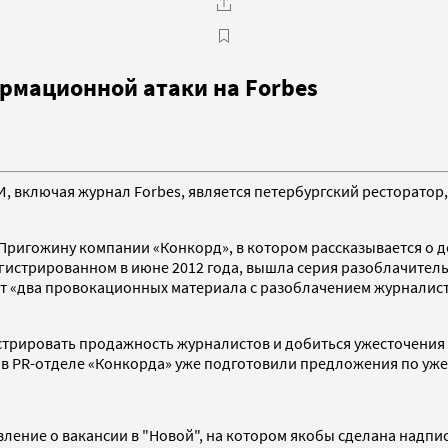
ормационной атаки на Forbes
 включая журнал Forbes, является петербургский ресторатор,
ригожину компании «Конкорд», в котором рассказывается о дея
егистрированном в июне 2012 года, вышла серия разоблачител
тит «два провокационных материала с разоблачением журналист
трировать продажность журналистов и добиться ужесточения з
в PR-отделе «Конкорда» уже подготовили предложения по уже
ление о вакансии в "Новой", на котором якобы сделана надпис