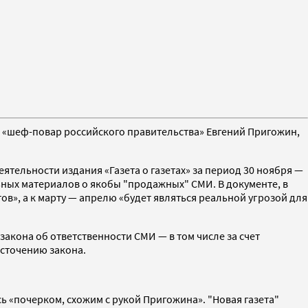
 «шеф-повар российского правительства» Евгений Пригожин,
тельности издания «Газета о газетах» за период 30 ноября —
ьных материалов о якобы "продажных" СМИ. В документе, в
ов», а к марту — апрелю «будет являться реальной угрозой для
акона об ответственности СМИ — в том числе за счет
сточению закона.
ь «почерком, схожим с рукой Пригожина». "Новая газета"