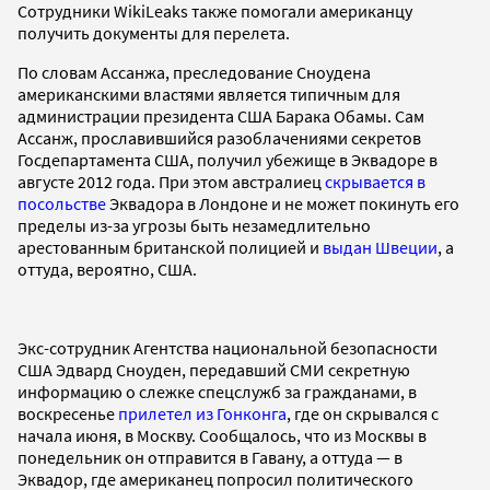
Сотрудники WikiLeaks также помогали американцу
получить документы для перелета.
По словам Ассанжа, преследование Сноудена
американскими властями является типичным для
администрации президента США Барака Обамы. Сам
Ассанж, прославившийся разоблачениями секретов
Госдепартамента США, получил убежище в Эквадоре в
августе 2012 года. При этом австралиец
скрывается в
посольстве
Эквадора в Лондоне и не может покинуть его
пределы из-за угрозы быть незамедлительно
арестованным британской полицией и
выдан Швеции
, а
оттуда, вероятно, США.
Экс-сотрудник Агентства национальной безопасности
США Эдвард Сноуден, передавший СМИ секретную
информацию о слежке спецслужб за гражданами, в
воскресенье
прилетел из Гонконга
, где он скрывался с
начала июня, в Москву. Сообщалось, что из Москвы в
понедельник он отправится в Гавану, а оттуда — в
Эквадор, где американец попросил политического