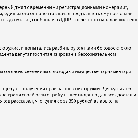
 "черный джип с временными регистрационными номерами",
ы, один из его оппонентов начал предъявлять ему претензии
исок депутата", сообщили в ЛДПР. После этого нападавшие сели
 оружие, и попытались разбить рукоятками боковое стекло
идента депутат госпитализирован в бессознательном
ом согласно сведениям о доходах и имуществе парламентария
роцедуры получения прав на ношение оружия. Дискуссия об
 во время своей речи с трибуны неожиданно для всех достал и
в рассказал, что купил ее за 350 рублей в ларьке на