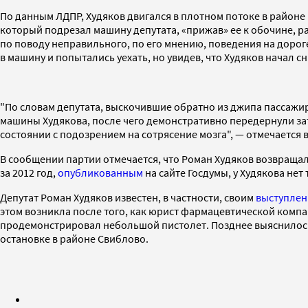
По данным ЛДПР, Худяков двигался в плотном потоке в район
который подрезал машину депутата, «прижав» ее к обочине, р
по поводу неправильного, по его мнению, поведения на дороге
в машину и попытались уехать, но увидев, что Худяков начал 
"По словам депутата, выскочившие обратно из джипа пассажи
машины Худякова, после чего демонстративно передернули за
состоянии с подозрением на сотрясение мозга", — отмечается 
В сообщении партии отмечается, что Роман Худяков возвращал
за 2012 год,
опубликованным
на сайте Госдумы, у Худякова нет
Депутат Роман Худяков известен, в частности, своим
выступле
этом возникла после того, как юрист фармацевтической компа
продемонстрировал небольшой пистолет. Позднее выяснилось, ч
остановке в районе Свиблово.