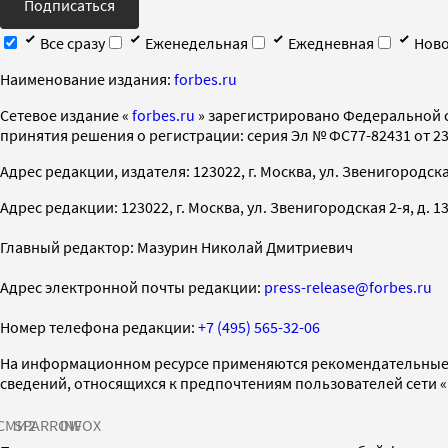
Подписаться
Все сразу
Еженедельная
Ежедневная
Ново
Наименование издания:
forbes.ru
Cетевое издание «
forbes.ru
» зарегистрировано Федеральной 
принятия решения о регистрации: серия Эл № ФС77-82431 от 23 
Адрес редакции, издателя: 123022, г. Москва, ул. Звенигородская 2-
Адрес редакции: 123022, г. Москва, ул. Звенигородская 2-я, д. 13, с
Главный редактор: Мазурин Николай Дмитриевич
Адрес электронной почты редакции:
press-release@forbes.ru
Номер телефона редакции:
+7 (495) 565-32-06
На информационном ресурсе применяются рекомендательные 
сведений, относящихся к предпочтениям пользователей сети 
СМИ2
SPARROW
INFOX