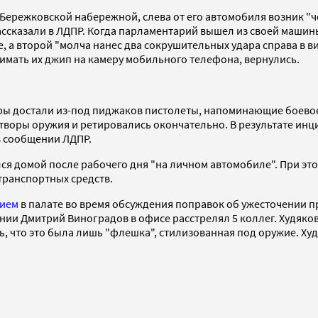
е Бережковской набережной, слева от его автомобиля возник
ассказали в ЛДПР. Когда парламентарий вышел из своей машин
, а второй "молча нанес два сокрушительных удара справа в в
снимать их джип на камеру мобильного телефона, вернулись.
ры достали из-под пиджаков пистолеты, напоминающие боевое
творы оружия и ретировались окончательно. В результате инц
в сообщении ЛДПР.
ся домой после рабочего дня "на личном автомобиле". При эт
 транспортных средств.
нием
в палате во время обсуждения поправок об ужесточении п
нии Дмитрий Виноградов в офисе расстрелял 5 коллег. Худяков
то это была лишь "флешка", стилизованная под оружие. Худяко