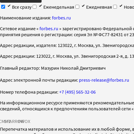
Все сразу
Еженедельная
Ежедневная
Ново
Наименование издания:
forbes.ru
Cетевое издание «
forbes.ru
» зарегистрировано Федеральной 
принятия решения о регистрации: серия Эл № ФС77-82431 от 23 
Адрес редакции, издателя: 123022, г. Москва, ул. Звенигородская 2-
Адрес редакции: 123022, г. Москва, ул. Звенигородская 2-я, д. 13, с
Главный редактор: Мазурин Николай Дмитриевич
Адрес электронной почты редакции:
press-release@forbes.ru
Номер телефона редакции:
+7 (495) 565-32-06
На информационном ресурсе применяются рекомендательные 
сведений, относящихся к предпочтениям пользователей сети 
СМИ2
SPARROW
INFOX
Перепечатка материалов и использование их в любой форме, в