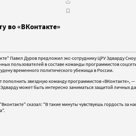
у во «ВКонтакте»
кте" Павел Дуров предложил экс-сотруднику ЦРУ Эдварду Сно
ных пользователей в составе команды программистов соцсети. 
удену временного политического убежища в России.
т пополнить звездную команду программистов «ВКонтакте», — н
 Эдварду может быть интересно заниматься защитой личных 
Вконтакте" сказал: "В такие минуты чувствуешь гордость за н
а".